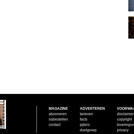
MAGAZINE
ADVERTEREN
VOORWA
abonneren
tarieven
disclaimer
nabestellen
facts
copyright
contact
pijlers
leverings
doelgroep
privacy