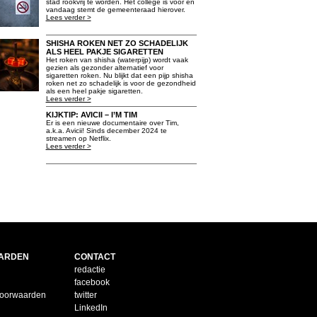
stad rookvrij te worden. Het college is voor en
vandaag stemt de gemeenteraad hierover.
Lees verder >
SHISHA ROKEN NET ZO SCHADELIJK
ALS HEEL PAKJE SIGARETTEN
Het roken van shisha (waterpijp) wordt vaak
gezien als gezonder alternatief voor
sigaretten roken. Nu blijkt dat een pijp shisha
roken net zo schadelijk is voor de gezondheid
als een heel pakje sigaretten.
Lees verder >
KIJKTIP: AVICII – I’M TIM
Er is een nieuwe documentaire over Tim,
a.k.a. Avicii! Sinds december 2024 te
streamen op Netflix.
Lees verder >
ARDEN
CONTACT
redactie
facebook
voorwaarden
twitter
LinkedIn