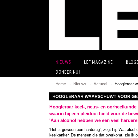
NIEUWS
LEF MAGAZINE
BLOG
DONEER NU!
Home
Nieuws
Actueel
Hoogleraar w
HOOGLERAAR WAARSCHUWT VOOR GE
Hoogleraar keel-, neus- en oorheelkunde
waarin hij een pleidooi hield voor de be
'Aan alcohol hebben we een veel hardere 
‘Het is gewoon een harddrug’, zegt hij. Wat alcoh
keelkanker. De mensen die dat overkomt, zie ik o