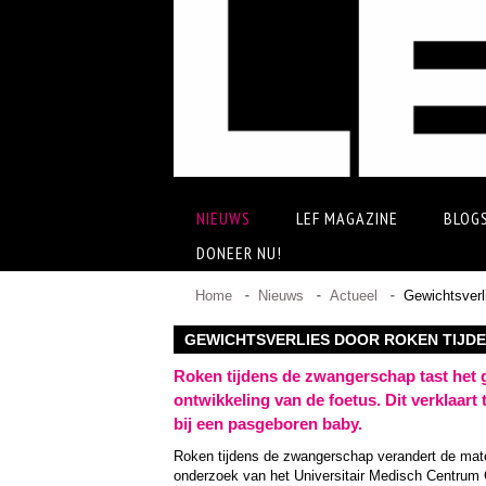
NIEUWS
LEF MAGAZINE
BLOG
DONEER NU!
Home
Nieuws
Actueel
Gewichtsverl
GEWICHTSVERLIES DOOR ROKEN TIJD
Roken tijdens de zwangerschap tast het g
ontwikkeling van de foetus. Dit verklaart 
bij een pasgeboren baby.
Roken tijdens de zwangerschap verandert de mate 
onderzoek van het Universitair Medisch Centrum G