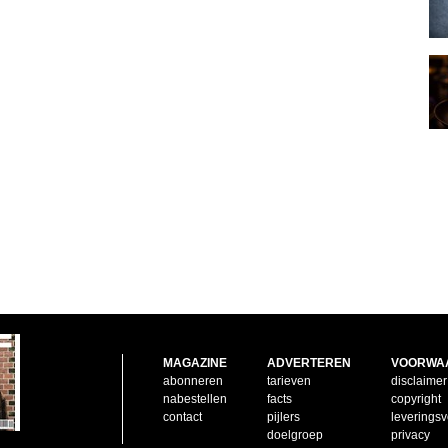
MAGAZINE
ADVERTEREN
VOORWA
abonneren
tarieven
disclaimer
nabestellen
facts
copyright
contact
pijlers
leverings
doelgroep
privacy