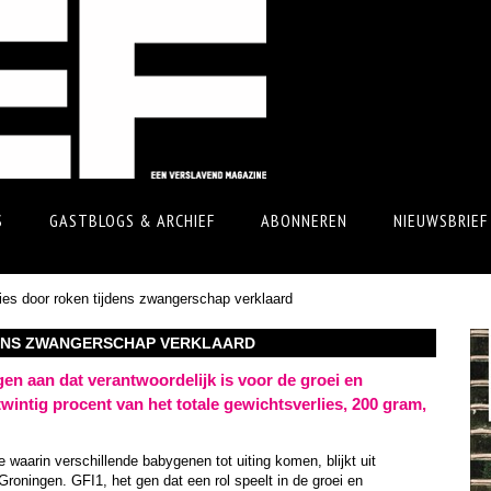
S
GASTBLOGS & ARCHIEF
ABONNEREN
NIEUWSBRIEF
ies door roken tijdens zwangerschap verklaard
ENS ZWANGERSCHAP VERKLAARD
en aan dat verantwoordelijk is voor de groei en
twintig procent van het totale gewichtsverlies, 200 gram,
waarin verschillende babygenen tot uiting komen, blijkt uit
roningen. GFI1, het gen dat een rol speelt in de groei en