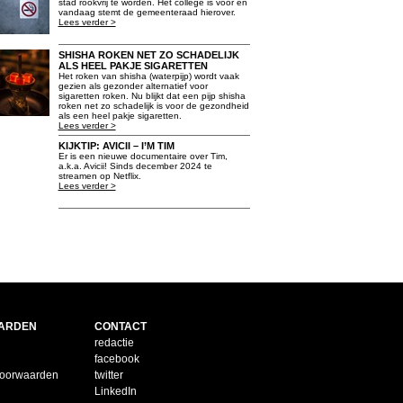
stad rookvrij te worden. Het college is voor en
vandaag stemt de gemeenteraad hierover.
Lees verder >
SHISHA ROKEN NET ZO SCHADELIJK
ALS HEEL PAKJE SIGARETTEN
Het roken van shisha (waterpijp) wordt vaak
gezien als gezonder alternatief voor
sigaretten roken. Nu blijkt dat een pijp shisha
roken net zo schadelijk is voor de gezondheid
als een heel pakje sigaretten.
Lees verder >
KIJKTIP: AVICII – I’M TIM
Er is een nieuwe documentaire over Tim,
a.k.a. Avicii! Sinds december 2024 te
streamen op Netflix.
Lees verder >
ARDEN
CONTACT
redactie
facebook
voorwaarden
twitter
LinkedIn