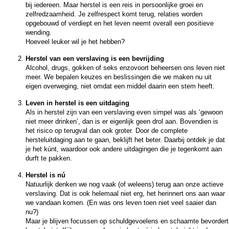
bij iedereen. Maar herstel is een reis in persoonlijke groei en
zelfredzaamheid. Je zelfrespect komt terug, relaties worden
opgebouwd of verdiept en het leven neemt overall een positieve
wending.
Hoeveel leuker wil je het hebben?
Herstel van een verslaving is een bevrijding
Alcohol, drugs, gokken of seks enzovoort beheersen ons leven niet
meer. We bepalen keuzes en beslissingen die we maken nu uit
eigen overweging, niet omdat een middel daarin een stem heeft.
Leven in herstel is een uitdaging
Als in herstel zijn van een verslaving even simpel was als ‘gewoon
niet meer drinken’, dan is er eigenlijk geen drol aan. Bovendien is
het risico op terugval dan ook groter. Door de complete
hersteluitdaging aan te gaan, beklijft het beter. Daarbij ontdek je dat
je het kúnt, waardoor ook andere uitdagingen die je tegenkomt aan
durft te pakken.
Herstel is nú
Natuurlijk denken we nog vaak (of weleens) terug aan onze actieve
verslaving. Dat is ook helemaal niet erg, het herinnert ons aan waar
we vandaan komen. (En was ons leven toen niet veel saaier dan
nu?)
Maar je blijven focussen op schuldgevoelens en schaamte bevordert