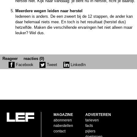
herstel niet. Kijk naar vandaag: je bent nú in herstel, richt je daarop.
Meerdere wegen leiden naar herstel
Iedereen is anders. De een zweert bij de 12 stappen, de ander kan
daar helemaal niets mee. En toch is het resultaat (herstel dus)
hetzelfde. Maken die verschillende ervaringen het niet alleen maar
leuker? Wel dus.
Reageer
reacties (0)
Facebook
Tweet
LinkedIn
MAGAZINE
ADVERTEREN
abonneren
tarieven
nabestellen
facts
contact
pijlers
doelgroep