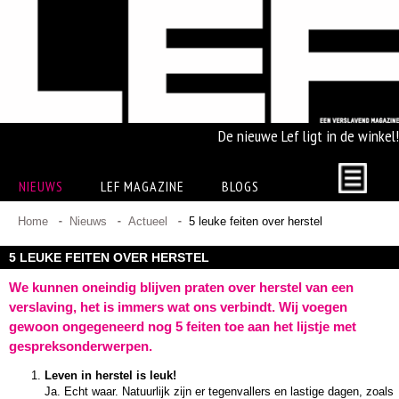
De nieuwe Lef ligt in de winkel!
NIEUWS
LEF MAGAZINE
BLOGS
Home
Nieuws
Actueel
5 leuke feiten over herstel
5 LEUKE FEITEN OVER HERSTEL
We kunnen oneindig blijven praten over herstel van een
verslaving, het is immers wat ons verbindt. Wij voegen
gewoon ongegeneerd nog 5 feiten toe aan het lijstje met
gespreksonderwerpen.
Leven in herstel is leuk!
Ja. Echt waar. Natuurlijk zijn er tegenvallers en lastige dagen, zoals