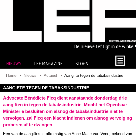
De nieuwe Lef ligt in de winkel!
NIEUWS
LEF MAGAZINE
BLOGS
Home
Nieuws
Actueel
Aangifte tegen de tabaksindustrie
AANGIFTE TEGEN DE TABAKSINDUSTRIE
Advocate Bénédicte Ficq dient aanstaande donderdag drie
aangiften in tegen de tabaksindustrie. Mocht het Openbaar
Ministerie besluiten om alsnog de tabaksindustrie niet te
vervolgen, zal Ficq een klacht indienen om alsnog vervolging
proberen af te dwingen.
Een van de aangiftes is afkomstig van Anne Marie van Veen, bekend van