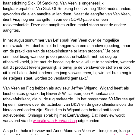
haar stichting Sick Of Smoking. Van Veen is ongeneeslijk
longkankerpatiënt. Via Sick Of Smoking heeft ze nog 1063 medestanders
gevonden die allen aangifte willen doen. Naast de aangifte van Van Veen,
dient Ficq nog een aangifte in van een COPD-patiënt en een
rookverslaafde. Deze drie aangiftes zullen model staan voor de andere
aangiftes.
In het augustusnummer van Lef sprak Van Veen over de mogelijke
rechtszaak: ‘Het doel is niet het krijgen van een schadevergoeding, maar
om de praktijken van de tabaksindustrie te laten stoppen.’ ‘Je bent
crimineel bezig wanneer je een product ontwikkelt met het oog op
afhankelijkheid, juist met de bedoeling de vrije wil uit te schakelen, wetende
dat dit product levensgevaarlijk is terwijl je de verslavende stoffen er ook
uit kunt halen. Juist kinderen en jong volwassenen, bij wie het brein nog in
de steigers staat, worden zo verslaafd gemaakt.’
Van Veen en Ficq hebben als adviseur Jeffrey Wigand. Wigand heeft als
biochemicus gewerkt bij Brown & Williamson, een Amerikaanse
tabaksfabrikant, die hij de rug toekeerde . In het programma 60 Minutes gaf
hij een interview over de tactieken van B&W en de gezondheidsrisico’s die
hieraan verbonden zijn. Sindsdien is Wigand een bekend anti-tabak
actievoerder. Onlangs sprak hij met EenVandaag. Dat interview wordt
vanavond via de
website van EenVandaag
uitgezonden.
Als je het hele interview met Anne Marie van Veen wilt teruglezen, kan je