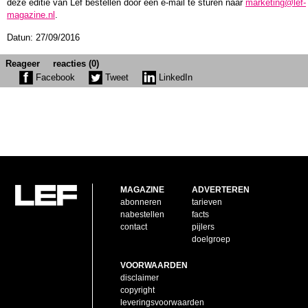
deze editie van Lef bestellen door een e-mail te sturen naar
marketing@lef-
magazine.nl
.
Datun: 27/09/2016
Reageer
reacties (0)
Facebook
Tweet
LinkedIn
MAGAZINE
ADVERTEREN
abonneren
tarieven
nabestellen
facts
contact
pijlers
doelgroep
VOORWAARDEN
disclaimer
copyright
leveringsvoorwaarden