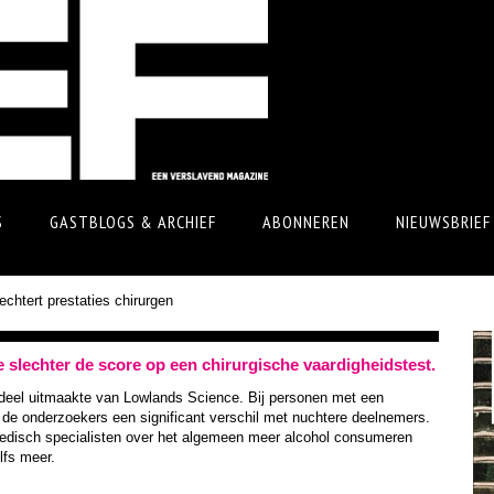
S
GASTBLOGS & ARCHIEF
ABONNEREN
NIEUWSBRIEF
echtert prestaties chirurgen
 slechter de score op een chirurgische vaardigheidstest.
 deel uitmaakte van Lowlands Science. Bij personen met een
n de onderzoekers een significant verschil met nuchtere deelnemers.
 medisch specialisten over het algemeen meer alcohol consumeren
lfs meer.