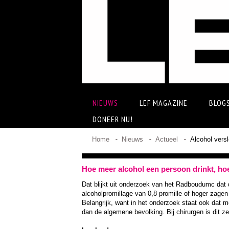
NIEUWS
LEF MAGAZINE
BLOG
DONEER NU!
Home
Nieuws
Actueel
Alcohol versl
Hoe meer alcohol een persoon drinkt, hoe
Dat blijkt uit onderzoek van het Radboudumc dat
alcoholpromillage van 0,8 promille of hoger zage
Belangrijk, want in het onderzoek staat ook dat
dan de algemene bevolking. Bij chirurgen is dit ze