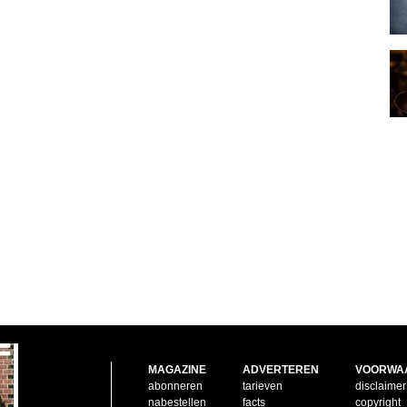
MAGAZINE
ADVERTEREN
VOORWA
abonneren
tarieven
disclaimer
nabestellen
facts
copyright