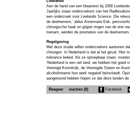
Lowlands
Aan de hand van een blaastest bij 1056 Lowlands
Jaarlijks staan onderzoekers van het Radboudumc 
een onderzoek voor Lowlands Science. Die relevan
de deelnemers,’ aldus Annemarie Eek, persvoorl
chirurgische haak en grijper ringen van de ene naa
toenam, werden de prestaties van de deelnemers 
Regelgeving
Met deze studie willen onderzoekers aantonen dat 
chirurgen. In Nederland is dat al het geval. Hier
tolerance
beleid. Als ze oproepbaar staan, moeten
‘Nederland is een net land, we hebben het goed voor
Verenigd Koninkrijk, de Verenigde Staten en Austra
alcoholinname hun werk negatief beïnvloedt. Opz
aangetoond hebben hopen ze dat deze landen de 
Reageer
reacties (0)
Facebook