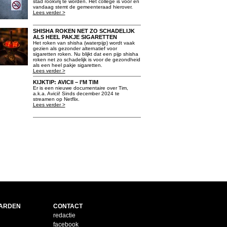
stad rookvrij te worden. Het college is voor en
vandaag stemt de gemeenteraad hierover.
Lees verder >
SHISHA ROKEN NET ZO SCHADELIJK
ALS HEEL PAKJE SIGARETTEN
Het roken van shisha (waterpijp) wordt vaak
gezien als gezonder alternatief voor
sigaretten roken. Nu blijkt dat een pijp shisha
roken net zo schadelijk is voor de gezondheid
als een heel pakje sigaretten.
Lees verder >
KIJKTIP: AVICII – I’M TIM
Er is een nieuwe documentaire over Tim,
a.k.a. Avicii! Sinds december 2024 te
streamen op Netflix.
Lees verder >
ARDEN
CONTACT
redactie
facebook