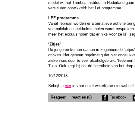
model wil het Trimbos-instituut in Nederland ga
versie van ontwikkeld: het Lef programma.
LEF programma
Vanaf februari worden er alternatieve activiteite
voetbalclub en kickboksscholen wordt besproken o
meer het excuus horen dat er niks voor ze is’ ze
‘Zitjes’
De jongeren komen samen in zogenoemde ‘zitjes’. H
drinken. Het gebeurt regelmatig dat hier ongeluk
ziekenhuis door te veel alcoholgebruik. ‘Iedereen
Tuijp. Ook zegt hij dat de hechtheid van het dorp
10/12/2018
Schrijf je
hier
in voor onze wekelijkse nieuwsbrief.
Reageer
reacties (0)
Facebook