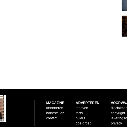
MAGAZINE
ADVERTEREN
VOORWA
abonneren
tarieven
disclaimer
nabestellen
facts
copyright
contact
pijlers
leverings
doelgroep
privacy