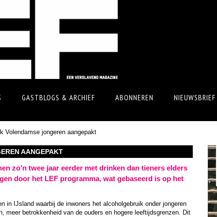
S
GASTBLOGS & ARCHIEF
ABONNEREN
NIEUWSBRIEF
ik Volendamse jongeren aangepakt
GEREN AANGEPAKT
n zo’n twee jaar eerder met drinken dan tieners elders
ingen door het LEF programma, wat gebaseerd is op het
 in IJsland waarbij de inwoners het alcoholgebruik onder jongeren
en, meer betrokkenheid van de ouders en hogere leeftijdsgrenzen. Dit