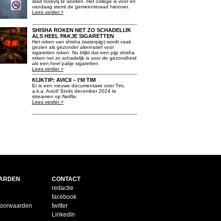
stad rookvrij te worden. Het college is voor en
vandaag stemt de gemeenteraad hierover.
Lees verder >
SHISHA ROKEN NET ZO SCHADELIJK
ALS HEEL PAKJE SIGARETTEN
Het roken van shisha (waterpijp) wordt vaak
gezien als gezonder alternatief voor
sigaretten roken. Nu blijkt dat een pijp shisha
roken net zo schadelijk is voor de gezondheid
als een heel pakje sigaretten.
Lees verder >
KIJKTIP: AVICII – I’M TIM
Er is een nieuwe documentaire over Tim,
a.k.a. Avicii! Sinds december 2024 te
streamen op Netflix.
Lees verder >
ARDEN
CONTACT
redactie
facebook
voorwaarden
twitter
LinkedIn