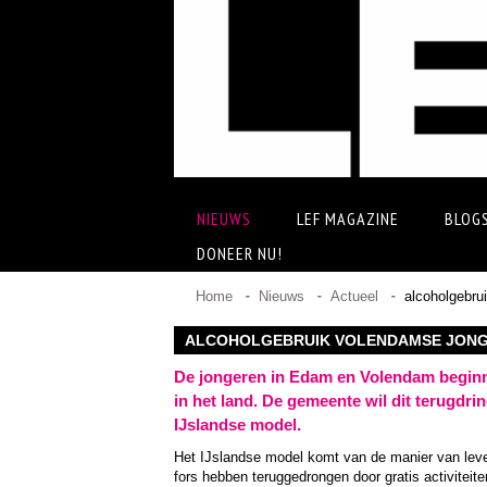
NIEUWS
LEF MAGAZINE
BLOG
DONEER NU!
Home
Nieuws
Actueel
alcoholgebru
ALCOHOLGEBRUIK VOLENDAMSE JON
De jongeren in Edam en Volendam beginne
in het land. De gemeente wil dit terugdr
IJslandse model.
Het IJslandse model komt van de manier van leven
fors hebben teruggedrongen door gratis activiteit