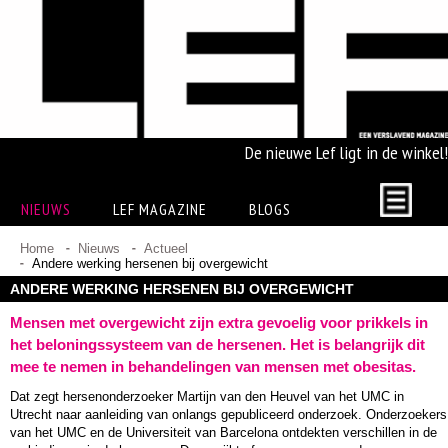
De nieuwe Lef ligt in de winkel!
NIEUWS
LEF MAGAZINE
BLOGS
Home
Nieuws
Actueel
Andere werking hersenen bij overgewicht
ANDERE WERKING HERSENEN BIJ OVERGEWICHT
Mensen met overgewicht zijn extra gevoelig voor prikkels in
het beloningssysteem van de hersenen. Het is belangrijk dit
mee te nemen in behandelingen van mensen met obesitas.
Dat zegt hersenonderzoeker Martijn van den Heuvel van het UMC in
Utrecht naar aanleiding van onlangs gepubliceerd onderzoek. Onderzoekers
van het UMC en de Universiteit van Barcelona ontdekten verschillen in de