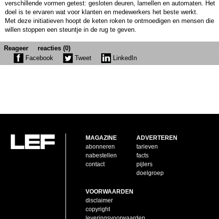
verschillende vormen getest: gesloten deuren, lamellen en automaten. Het
doel is te ervaren wat voor klanten en medewerkers het beste werkt.
Met deze initiatieven hoopt de keten roken te ontmoedigen en mensen die
willen stoppen een steuntje in de rug te geven.
Reageer
reacties (0)
Facebook
Tweet
LinkedIn
MAGAZINE
ADVERTEREN
abonneren
tarieven
nabestellen
facts
contact
pijlers
doelgroep
VOORWAARDEN
disclaimer
copyright
leveringsvoorwaarden