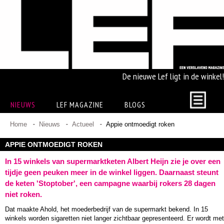
De nieuwe Lef ligt in de winkel!
NIEUWS
LEF MAGAZINE
BLOGS
Home
Nieuws
Actueel
Appie ontmoedigt roken
APPIE ONTMOEDIGT ROKEN
In 15 winkels van supermarktketen Albert Heijn zie je over een
tijdje geen peuken meer in de winkel liggen. Daarnaast steunt
de keten 'Stoptober', een campagne waarbij rokers 28 dagen
niet roken.
Dat maakte Ahold, het moederbedrijf van de supermarkt bekend. In 15
winkels worden sigaretten niet langer zichtbaar gepresenteerd. Er wordt met