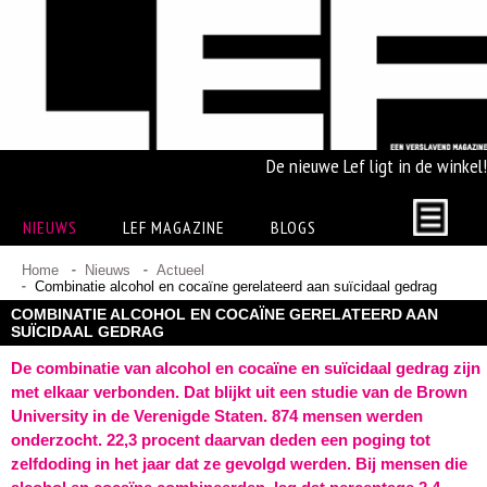
De nieuwe Lef ligt in de winkel!
NIEUWS
LEF MAGAZINE
BLOGS
Home
Nieuws
Actueel
Combinatie alcohol en cocaïne gerelateerd aan suïcidaal gedrag
COMBINATIE ALCOHOL EN COCAÏNE GERELATEERD AAN
SUÏCIDAAL GEDRAG
De combinatie van alcohol en cocaïne en suïcidaal gedrag zijn
met elkaar verbonden. Dat blijkt uit een studie van de Brown
University in de Verenigde Staten. 874 mensen werden
onderzocht. 22,3 procent daarvan deden een poging tot
zelfdoding in het jaar dat ze gevolgd werden. Bij mensen die