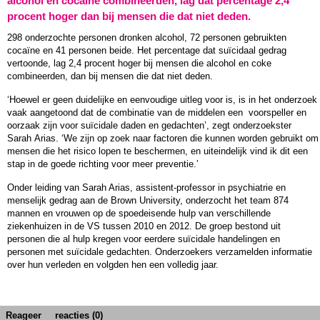
alcohol en cocaïne combineerden, lag dat percentage 2,4
procent hoger dan bij mensen die dat niet deden.
298 onderzochte personen dronken alcohol, 72 personen gebruikten
cocaïne en 41 personen beide. Het percentage dat suïcidaal gedrag
vertoonde, lag 2,4 procent hoger bij mensen die alcohol en coke
combineerden, dan bij mensen die dat niet deden.
‘Hoewel er geen duidelijke en eenvoudige uitleg voor is, is in het onderzoek
vaak aangetoond dat de combinatie van de middelen een voorspeller en
oorzaak zijn voor suïcidale daden en gedachten’, zegt onderzoekster
Sarah Arias. ‘We zijn op zoek naar factoren die kunnen worden gebruikt om
mensen die het risico lopen te beschermen, en uiteindelijk vind ik dit een
stap in de goede richting voor meer preventie.’
Onder leiding van Sarah Arias, assistent-professor in psychiatrie en
menselijk gedrag aan de Brown University, onderzocht het team 874
mannen en vrouwen op de spoedeisende hulp van verschillende
ziekenhuizen in de VS tussen 2010 en 2012. De groep bestond uit
personen die al hulp kregen voor eerdere suïcidale handelingen en
personen met suïcidale gedachten. Onderzoekers verzamelden informatie
over hun verleden en volgden hen een volledig jaar.
Reageer
reacties (0)