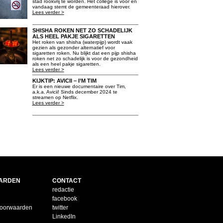
stad rookvrij te worden. Het college is voor en
vandaag stemt de gemeenteraad hierover.
Lees verder >
SHISHA ROKEN NET ZO SCHADELIJK
ALS HEEL PAKJE SIGARETTEN
Het roken van shisha (waterpijp) wordt vaak
gezien als gezonder alternatief voor
sigaretten roken. Nu blijkt dat een pijp shisha
roken net zo schadelijk is voor de gezondheid
als een heel pakje sigaretten.
Lees verder >
KIJKTIP: AVICII – I’M TIM
Er is een nieuwe documentaire over Tim,
a.k.a. Avicii! Sinds december 2024 te
streamen op Netflix.
Lees verder >
ARDEN
CONTACT
redactie
facebook
voorwaarden
twitter
LinkedIn