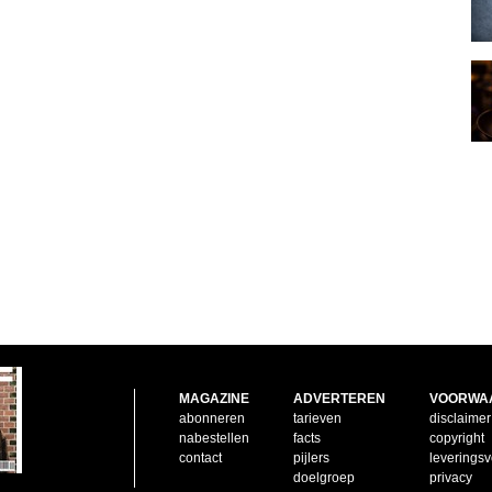
MAGAZINE
ADVERTEREN
VOORWA
abonneren
tarieven
disclaimer
nabestellen
facts
copyright
contact
pijlers
leverings
doelgroep
privacy