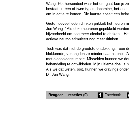
Wang. Het hersendeel waar het om gaat kun je zi
bestaat uit één of twee types dopamine, het ene 
om in actie te komen. Die laatste speelt een belang
Grote hoeveelheden drinken prikkelt het neuron m
Jun Wang: ‘ Als deze neuronen geprikkeld worden,
bijvoorbeeld om nog meer alcohol te drinken.’ Het
actieve neuron stimuleert nog meer drinken.
Toch was dat niet de grootste ontdekking. Toen d
blokkeerde, verlangden ze minder naar alcohol. '
met alcoholconsumptie. Misschien kunnen we dez
behandeling te ontwikkelen. Mijn ultieme doel is na
Als we dat weten, ooit, kunnen we cravings onder
Dr. Jun Wang.
Reageer
reacties (0)
Facebook