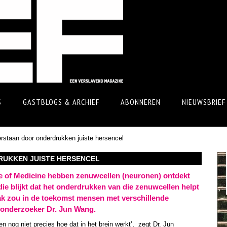
S
GASTBLOGS & ARCHIEF
ABONNEREN
NIEUWSBRIEF
rstaan door onderdrukken juiste hersencel
UKKEN JUISTE HERSENCEL
 of Medicine hebben zenuwcellen (neuronen) ontdekt
die blijkt dat het onderdrukken van die zenuwcellen helpt
ak zou in de toekomst mensen met verschillende
donderzoeker Dr. Jun Wang.
 nog niet precies hoe dat in het brein werkt’, zegt Dr. Jun