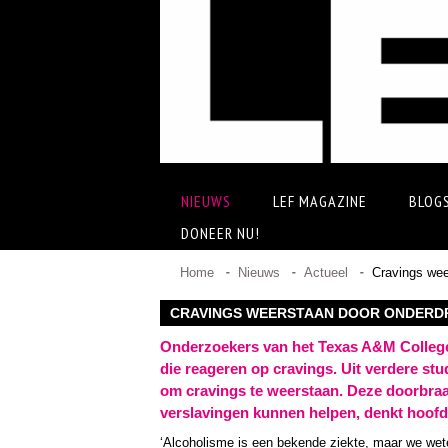
NIEUWS
LEF MAGAZINE
BLOG
DONEER NU!
Home
Nieuws
Actueel
Cravings wee
CRAVINGS WEERSTAAN DOOR ONDERDR
Onderzoekers van het Texas A&M College
die reageren op cravings. Uit verdere stu
om cravings te weerstaan. Deze doorbra
verslavingen kunnen helpen, denkt hoof
‘Alcoholisme is een bekende ziekte, maar we weten