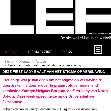
De nieuwe Lef ligt in de winkel!
NIEUWS
LEF MAGAZINE
BLOGS
Home
Nieuws
Actueel
Deze First Lady baalt van het stigma op verslaving
DEZE FIRST LADY BAALT VAN HET STIGMA OP VERSLAVING
‘Het enige wat je kan doen om het stigma op verslaving te
doorbreken, is door erover te praten’, aldus herstellend
verslaafde Kathryn Helgaas Burgum, de First Lady van North
Dakota. Deze week speechte ze op de Universiteit van
Jamestown.
Volgens de vrouw van gouverneur Doug Burgum is verslaving een