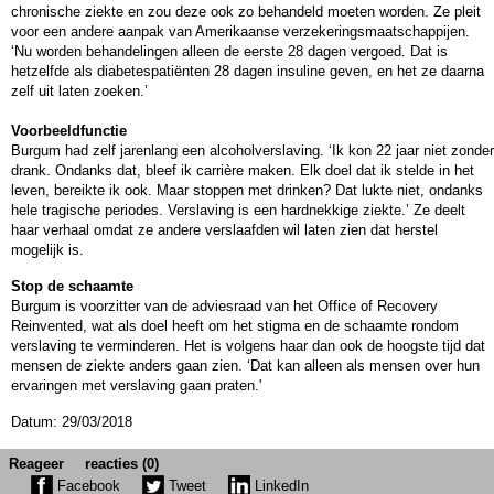
chronische ziekte en zou deze ook zo behandeld moeten worden. Ze pleit
voor een andere aanpak van Amerikaanse verzekeringsmaatschappijen.
‘Nu worden behandelingen alleen de eerste 28 dagen vergoed. Dat is
hetzelfde als diabetespatiënten 28 dagen insuline geven, en het ze daarna
zelf uit laten zoeken.’
Voorbeeldfunctie
Burgum had zelf jarenlang een alcoholverslaving. ‘Ik kon 22 jaar niet zonder
drank. Ondanks dat, bleef ik carrière maken. Elk doel dat ik stelde in het
leven, bereikte ik ook. Maar stoppen met drinken? Dat lukte niet, ondanks
hele tragische periodes. Verslaving is een hardnekkige ziekte.’ Ze deelt
haar verhaal omdat ze andere verslaafden wil laten zien dat herstel
mogelijk is.
Stop de schaamte
Burgum is voorzitter van de adviesraad van het Office of Recovery
Reinvented, wat als doel heeft om het stigma en de schaamte rondom
verslaving te verminderen. Het is volgens haar dan ook de hoogste tijd dat
mensen de ziekte anders gaan zien. ‘Dat kan alleen als mensen over hun
ervaringen met verslaving gaan praten.'
Datum: 29/03/2018
Reageer
reacties (0)
Facebook
Tweet
LinkedIn