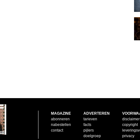
MAGAZINE
ADVERTEREN
VOORWA
abonneren
tarieven
disclaimer
nabestellen
facts
copyright
contact
pijlers
leverings
doelgroep
privacy