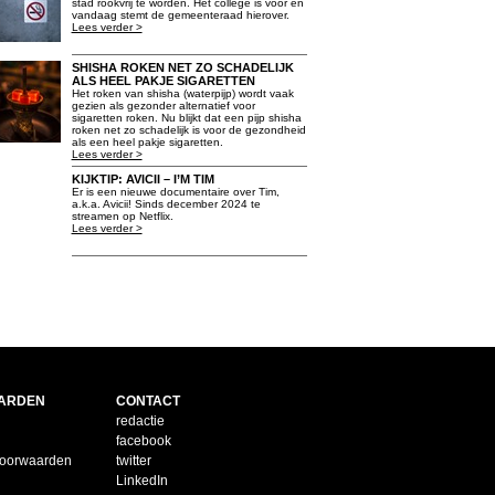
stad rookvrij te worden. Het college is voor en
vandaag stemt de gemeenteraad hierover.
Lees verder >
SHISHA ROKEN NET ZO SCHADELIJK
ALS HEEL PAKJE SIGARETTEN
Het roken van shisha (waterpijp) wordt vaak
gezien als gezonder alternatief voor
sigaretten roken. Nu blijkt dat een pijp shisha
roken net zo schadelijk is voor de gezondheid
als een heel pakje sigaretten.
Lees verder >
KIJKTIP: AVICII – I’M TIM
Er is een nieuwe documentaire over Tim,
a.k.a. Avicii! Sinds december 2024 te
streamen op Netflix.
Lees verder >
ARDEN
CONTACT
redactie
facebook
voorwaarden
twitter
LinkedIn