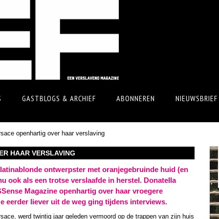
S
GASTBLOGS & ARCHIEF
ABONNEREN
NIEUWSBRIEF
rsace openhartig over haar verslaving
ER HAAR VERSLAVING
platinablonde ontwerpster met oranjegebruinde huid (en
u ook als een trotse verslaafde in herstel. Donatella
t SSense Magazine openhartig over haar vroegere
 eerder liever uit de weg ging tijdens interviews.
sace, werd twintig jaar geleden vermoord op de trappen van zijn huis