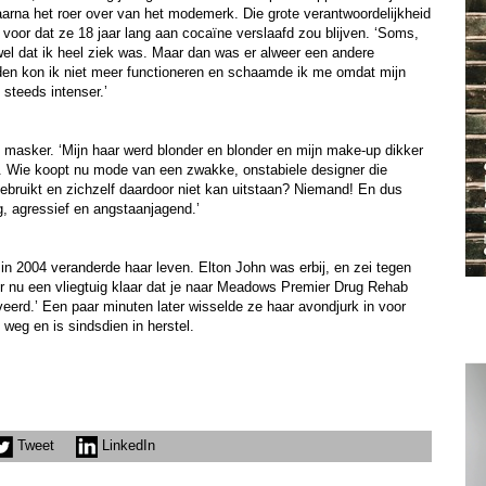
aarna het roer over van het modemerk. Die grote verantwoordelijkheid
voor dat ze 18 jaar lang aan cocaïne verslaafd zou blijven. ‘Soms,
 wel dat ik heel ziek was. Maar dan was er alweer een andere
en kon ik niet meer functioneren en schaamde ik me omdat mijn
 steeds intenser.’
 masker. ‘Mijn haar werd blonder en blonder en mijn make-up dikker
e. Wie koopt nu mode van een zwakke, onstabiele designer die
bruikt en zichzelf daardoor niet kan uitstaan? Niemand! En dus
g, agressief en angstaanjagend.’
in 2004 veranderde haar leven. Elton John was erbij, en zei tegen
at er nu een vliegtuig klaar dat je naar Meadows Premier Drug Rehab
veerd.’ Een paar minuten later wisselde ze haar avondjurk in voor
 weg en is sindsdien in herstel.
Tweet
LinkedIn