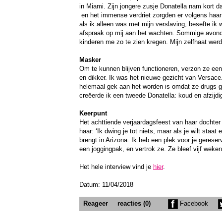
in Miami. Zijn jongere zusje Donatella nam kort d
en het immense verdriet zorgden er volgens haar 
als ik alleen was met mijn verslaving, besefte ik
afspraak op mij aan het wachten. Sommige avond
kinderen me zo te zien kregen. Mijn zelfhaat werd
Masker
Om te kunnen blijven functioneren, verzon ze een
en dikker. Ik was het nieuwe gezicht van Versac
helemaal gek aan het worden is omdat ze drugs ge
creëerde ik een tweede Donatella: koud en afzijdi
Keerpunt
Het achttiende verjaardagsfeest van haar dochter 
haar: ‘Ik dwing je tot niets, maar als je wilt sta
brengt in Arizona. Ik heb een plek voor je gereser
een joggingpak, en vertrok ze. Ze bleef vijf weken
Het hele interview vind je
hier
.
Datum: 11/04/2018
Reageer
reacties (0)
Facebook