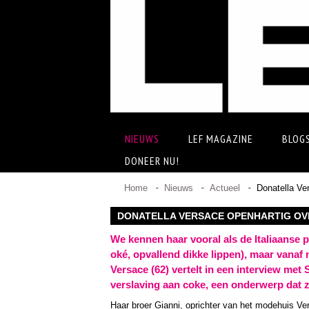
NIEUWS
LEF MAGAZINE
BLOG
DONEER NU!
Home
Nieuws
Actueel
Donatella Ve
DONATELLA VERSACE OPENHARTIG OV
We kennen haar vooral als de Italiaanse 
oké, opvallend dikke lippen), maar vanaf n
Versace (62) vertelt in een interview me
verslaving aan coke, een onderwerp dat ze
Haar broer Gianni, oprichter van het modehuis Ver