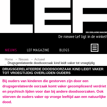
De nieuwe Lef ligt in de winkel!
NIEUWS
LEF MAGAZINE
BLOGS
Home
Nieuws
Actueel
Drugsgerelateerde doodsoorzaak kind leidt vaker tot vroegtijdig
overlijden ouders
DRUGSGERELATEERDE DOODSOORZAAK KIND LEIDT VAKER
TOT VROEGTIJDIG OVERLIJDEN OUDERS
Bij ouders van kinderen die gestorven zijn door een
drugsgerelateerde oorzaak komt vaker gecompliceerd verdriet
en psychisch lijden voor dan bij andere doodsoorzaken. Ook
stierven de ouders vaker op vroege leeftijd aan een natuurlijke
dood.