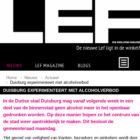
De nieuwe Lef ligt in de winkel!
NIEUWS
LEF MAGAZINE
BLOGS
Home
Nieuws
Actueel
Duisburg experimenteert met alcoholverbod
DUISBURG EXPERIMENTEERT MET ALCOHOLVERBOD
In de Duitse stad Duisburg mag vanaf volgende week in een
deel van de binnenstad geen alcohol meer in het openbaar
gedronken worden. Op deze manier hopen ze het centrum van
de stad weer aantrekkelijk te maken. Dit besloot de
gemeenteraad maandag.
‘Het gevoel van veiligheid van klanten, bezoekers en winkeliers wordt door