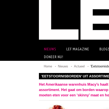
NIEUWS
LEF MAGAZINE
BLOG
DONEER NU!
Home
Nieuws
Actueel
'Eetstoornisb
'EETSTOORNISBORDEN' UIT ASSORTIM
Het Amerikaanse warenhuis Macy’s haalt 
assortiment. Het gaat om borden waarop m
moeten eten voor een ‘skinny’ maat en h