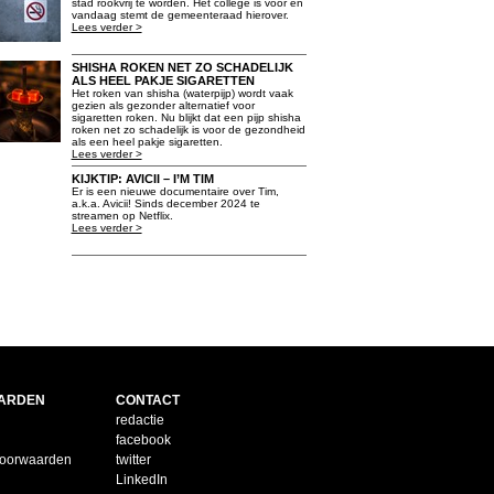
stad rookvrij te worden. Het college is voor en
vandaag stemt de gemeenteraad hierover.
Lees verder >
SHISHA ROKEN NET ZO SCHADELIJK
ALS HEEL PAKJE SIGARETTEN
Het roken van shisha (waterpijp) wordt vaak
gezien als gezonder alternatief voor
sigaretten roken. Nu blijkt dat een pijp shisha
roken net zo schadelijk is voor de gezondheid
als een heel pakje sigaretten.
Lees verder >
KIJKTIP: AVICII – I’M TIM
Er is een nieuwe documentaire over Tim,
a.k.a. Avicii! Sinds december 2024 te
streamen op Netflix.
Lees verder >
ARDEN
CONTACT
redactie
facebook
voorwaarden
twitter
LinkedIn