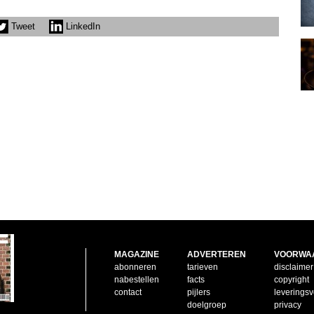
Tweet
LinkedIn
MAGAZINE
ADVERTEREN
VOORWA
abonneren
tarieven
disclaimer
nabestellen
facts
copyright
contact
pijlers
leverings
doelgroep
privacy