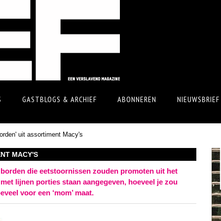
S
GASTBLOGS & ARCHIEF
ABONNEREN
NIEUWSBRIEF
orden' uit assortiment Macy's
ENT MACY'S
borden die eetstoornissen zouden promoten uit het
et lijnen porties staan aangegeven, hoeveel je zou
oeveel voor een ‘mom’ maat.