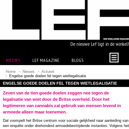
De nieuwe Lef ligt in de winkel!
NIEUWS
LEF MAGAZINE
BLOGS
Home
Nieuws
Actueel
Engelse goede doelen fel tegen wietlegalisatie
ENGELSE GOEDE DOELEN FEL TEGEN WIETLEGALISATIE
Zeven van de tien goede doelen zeggen nee tegen de
legalisatie van wiet door de Britse overheid. Door het
legitimeren van cannabis zal gebruik van mensen levend in
armoede alleen maar toenemen.
Dat voorspelt het Britse centrum voor sociale gelijkheid naar aanleiding van
een enquête onder driehonderd armoedebestrijdende instanties. Volgens het