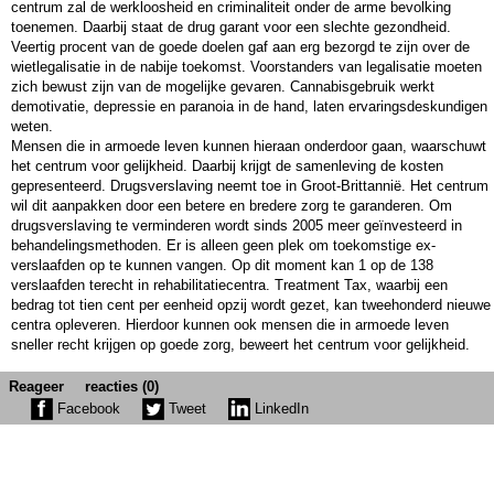
centrum zal de werkloosheid en criminaliteit onder de arme bevolking
toenemen. Daarbij staat de drug garant voor een slechte gezondheid.
Veertig procent van de goede doelen gaf aan erg bezorgd te zijn over de
wietlegalisatie in de nabije toekomst. Voorstanders van legalisatie moeten
zich bewust zijn van de mogelijke gevaren. Cannabisgebruik werkt
demotivatie, depressie en paranoia in de hand, laten ervaringsdeskundigen
weten.
Mensen die in armoede leven kunnen hieraan onderdoor gaan, waarschuwt
het centrum voor gelijkheid. Daarbij krijgt de samenleving de kosten
gepresenteerd. Drugsverslaving neemt toe in Groot-Brittannië. Het centrum
wil dit aanpakken door een betere en bredere zorg te garanderen. Om
drugsverslaving te verminderen wordt sinds 2005 meer geïnvesteerd in
behandelingsmethoden. Er is alleen geen plek om toekomstige ex-
verslaafden op te kunnen vangen. Op dit moment kan 1 op de 138
verslaafden terecht in rehabilitatiecentra. Treatment Tax, waarbij een
bedrag tot tien cent per eenheid opzij wordt gezet, kan tweehonderd nieuwe
centra opleveren. Hierdoor kunnen ook mensen die in armoede leven
sneller recht krijgen op goede zorg, beweert het centrum voor gelijkheid.
Reageer
reacties (0)
Facebook
Tweet
LinkedIn