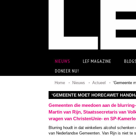
NIEUWS
LEF MAGAZINE
BLOG
DONEER NU!
Home
Nieuws
Actueel
‘Gemeente m
‘GEMEENTE MOET HORECAWET HANDHA
Gemeenten die meedoen aan de blurring-pi
Martin van Rijn, Staatssecretaris van Vo
vragen van ChristenUnie- en SP-Kamerle
Blurring houdt in dat winkeliers alcohol schenken
van Nederlandse Gemeenten. Van Rijn is niet te s