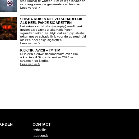
stad rookvrij te worden. Het college is voor en
vandaag stemt de gemeenteraad hierover.
Lees verder >
SHISHA ROKEN NET ZO SCHADELIJK
ALS HEEL PAKJE SIGARETTEN
Het roken van shisha (waterpijp) wordt vaak
gezien als gezonder alternatief voor
sigaretten roken. Nu blijkt dat een pijp shisha
roken net zo schadelijk is voor de gezondheid
als een heel pakje sigaretten.
Lees verder >
KIJKTIP: AVICII – I’M TIM
Er is een nieuwe documentaire over Tim,
a.k.a. Avicii! Sinds december 2024 te
streamen op Netflix.
Lees verder >
ARDEN
CONTACT
redactie
facebook