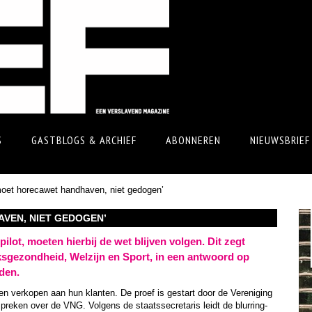
S
GASTBLOGS & ARCHIEF
ABONNEREN
NIEUWSBRIEF
oet horecawet handhaven, niet gedogen’
VEN, NIET GEDOGEN’
lot, moeten hierbij de wet blijven volgen. Dit zegt
lksgezondheid, Welzijn en Sport, in een antwoord op
den.
 en verkopen aan hun klanten. De proef is gestart door de Vereniging
preken over de VNG. Volgens de staatssecretaris leidt de blurring-