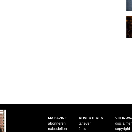
MAGAZINE
ADVERTEREN
VOORWA
abonneren
tarieven
disclaimer
nabestellen
facts
copyright