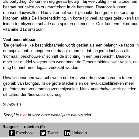
als partydrug. Ze kunnen erg gevaarlijk zijn: bij veelvuldig in- en uitademen
bestaat het risico op zuurstoftekort in de hersenen. Daardoor kunnen
mensen flauwvallen. Hoe vaker het wordt gebruikt, hoe groter de kans op
klachten, aldus De Hersenstichting. In korte tijd veel lachgas gebruiken kan
leiden tot blijvende schade aan spieren en conditie. Ook kan een tekort aan
vitamine B12 ontstaan.
Veel beschikbaar
‘De gemakkelijke beschikbaarheid wordt gezien als een belangrijke factor in
de populariteit bij jongeren en draagt eraan bij dat jongeren lachgas als
‘normaal’ beschouwen,’ schrijft de stichting in een persbericht. Daarom
moet het middel volgens hen weer onder de Geneesmiddelenwet vallen, en
mag het niet meer legaal verkocht worden.
Revalidatieartsen waarschuwden eerder al voor de gevaren van extreem
gebruik van lachgas. In de grote steden zien de revalidatieklinieken meer
patiënten met verlammingsverschijnselen, bleek anderhalve week geleden
uit cijfers die Nieuwsuur opvroeg.
29/5/2019
Schrijf je
hier
in voor onze wekelijkse nieuwsbrief.
Reageer
reacties (0)
Facebook
Tweet
LinkedIn