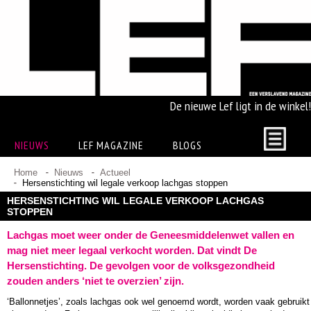
De nieuwe Lef ligt in de winkel!
NIEUWS
LEF MAGAZINE
BLOGS
Home
Nieuws
Actueel
Hersenstichting wil legale verkoop lachgas stoppen
HERSENSTICHTING WIL LEGALE VERKOOP LACHGAS
STOPPEN
Lachgas moet weer onder de Geneesmiddelenwet vallen en
mag niet meer legaal verkocht worden. Dat vindt De
Hersenstichting. De gevolgen voor de volksgezondheid
zouden anders ‘niet te overzien’ zijn.
‘Ballonnetjes’, zoals lachgas ook wel genoemd wordt, worden vaak gebruikt