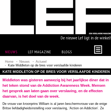
De nieuwe Lef ligt in de winkel!
NIEUWS
LEF MAGAZINE
BLOGS
Home
Nieuws
Actueel
Kate Middleton op de bres voor verslaafde kinderen
KATE MIDDLETON OP DE BRES VOOR VERSLAAFDE KINDEREN
Middleton was gisteren aanwezig bij het jaarlijkse diner dat in
het teken stond van de Addiction Awareness Week. Mensen
het gesprek aan laten gaan over verslaving, en de effecten
daarvan, is het doel van de week.
De vrouw van kroonprins William is al jaren beschermvrouw van de enige
Britse liefdadigheidsinstelling voor verslaving, ‘Action on Addiction’. Ze