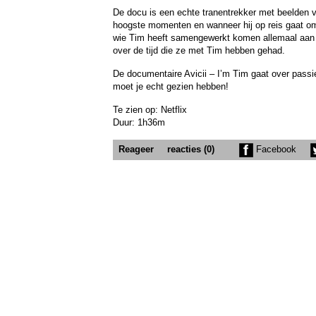
De docu is een echte tranentrekker met beelden va
hoogste momenten en wanneer hij op reis gaat om 
wie Tim heeft samengewerkt komen allemaal aan h
over de tijd die ze met Tim hebben gehad.
De documentaire Avicii – I’m Tim gaat over passie
moet je echt gezien hebben!
Te zien op: Netflix
Duur: 1h36m
Reageer
reacties (0)
Facebook