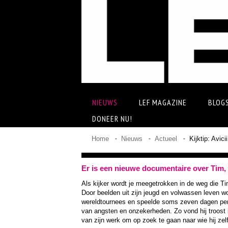
NIEUWS
LEF MAGAZINE
BLOG
DONEER NU!
Home
Nieuws
Actueel
Kijktip: Avici
Er is een nieuwe documentaire over Tim, a
Als kijker wordt je meegetrokken in de weg die Ti
Door beelden uit zijn jeugd en volwassen leven wo
wereldtournees en speelde soms zeven dagen per 
van angsten en onzekerheden. Zo vond hij troost in 
van zijn werk om op zoek te gaan naar wie hij zelf