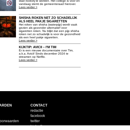
stad rookvrij te worden. Het college is voor en
vandaag stemt de gemeenteraad hierover.
Lees verder >
SHISHA ROKEN NET ZO SCHADELIJK
ALS HEEL PAKJE SIGARETTEN
Het roken van shisha (waterpijp) wordt vaak
gezien als gezonder alternatief voor
sigaretten roken. Nu blijkt dat een pijp shisha
roken net zo schadelijk is voor de gezondheid
als een heel pakje sigaretten.
Lees verder >
KIJKTIP: AVICII – I’M TIM
Er is een nieuwe documentaire over Tim,
a.k.a. Avicii! Sinds december 2024 te
streamen op Netflix.
Lees verder >
ARDEN
CONTACT
redactie
facebook
voorwaarden
twitter
LinkedIn