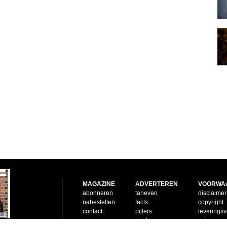
MAGAZINE
ADVERTEREN
VOORWA
abonneren
tarieven
disclaimer
nabestellen
facts
copyright
contact
pijlers
leverings
doelgroep
privacy