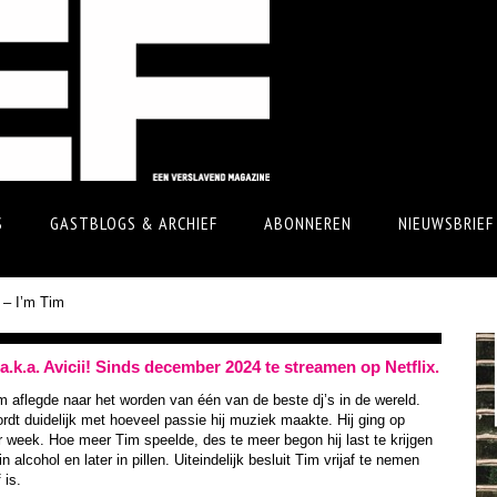
S
GASTBLOGS & ARCHIEF
ABONNEREN
NIEUWSBRIEF
i – I’m Tim
.k.a. Avicii! Sinds december 2024 te streamen op Netflix.
m aflegde naar het worden van één van de beste dj’s in de wereld.
rdt duidelijk met hoeveel passie hij muziek maakte. Hij ging op
week. Hoe meer Tim speelde, des te meer begon hij last te krijgen
alcohol en later in pillen. Uiteindelijk besluit Tim vrijaf te nemen
 is.