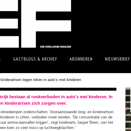
S
GASTBLOGS & ARCHIEF
ABONNEREN
NIEUWSBRIEF
 kinderartsen tegen roken in auto’s met kinderen
nkrijk bestaan al rookverboden in auto's met kinderen. In
n kinderartsen zich zorgen over.
cotinedampen onderschatten. Vooraanstaande long- en kinderartsen
r kinderen in zitten, verboden moet worden. ‘De concentratie van de
uut astma-aanvallen krijgen’, zegt kinderarts Jasper Been, van het
ee keer zo veel risico op luchtwegklachten.’