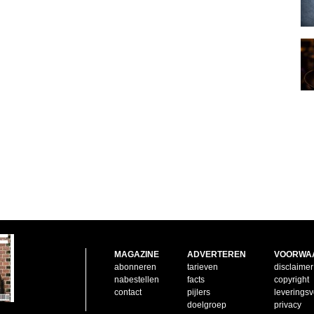
MAGAZINE
ADVERTEREN
VOORWA
abonneren
tarieven
disclaimer
nabestellen
facts
copyright
contact
pijlers
leverings
doelgroep
privacy