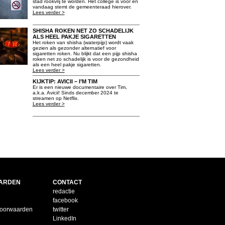
stad rookvrij te worden. Het college is voor en
vandaag stemt de gemeenteraad hierover.
Lees verder >
SHISHA ROKEN NET ZO SCHADELIJK
ALS HEEL PAKJE SIGARETTEN
Het roken van shisha (waterpijp) wordt vaak
gezien als gezonder alternatief voor
sigaretten roken. Nu blijkt dat een pijp shisha
roken net zo schadelijk is voor de gezondheid
als een heel pakje sigaretten.
Lees verder >
KIJKTIP: AVICII – I’M TIM
Er is een nieuwe documentaire over Tim,
a.k.a. Avicii! Sinds december 2024 te
streamen op Netflix.
Lees verder >
ARDEN
CONTACT
redactie
facebook
voorwaarden
twitter
LinkedIn