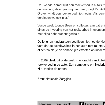
De Tweede Kamer lijkt een rookverbod in auto's m
de voordeur, daar gaan wij niet over’, zegt PvdA
Greven vindt een rookverbod niet nodig: ‘Als een 
verbieden we ook niet.’
Vorige week toonde Been en collega's aan dat er
sinds de invoering van het rookverbod in openbar
met bijna acht procent gedaald.
De long- en kinderartsen begrijpen niet hoe de Ne
vast dat de luchtkwaliteit in een auto met rokers 
alleen zo als je de schadelijke effecten op kinde
In 2009 bleek uit onderzoek in opdracht van Auto
rookverbod in de auto.
Een campagne om Nederland
zijn, vinden de artsen.
Bron: Nationale Zorggids
Reageer
reacties (1)
Facebook