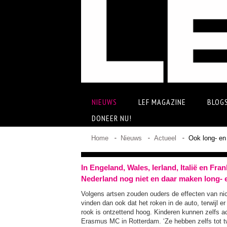
NIEUWS
LEF MAGAZINE
BLOG
DONEER NU!
Home
Nieuws
Actueel
Ook long- en
In Engeland, Wales, Ierland, Italië en Fra
Nederland nog niet en daar maken long- e
Volgens artsen zouden ouders de effecten van ni
vinden dan ook dat het roken in de auto, terwijl e
rook is ontzettend hoog. Kinderen kunnen zelfs ac
Erasmus MC in Rotterdam. ‘Ze hebben zelfs tot tw