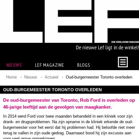
De nieuwe Lef ligt in de winkel!
NIEUWS
LEF MAGAZINE
BLOGS
Home
Nieuws
Actueel
Oud-burgemeester Toronto overleden
OUD-BURGEMEESTER TORONTO OVERLEDEN
De oud-burgemeester van Toronto, Rob Ford is overleden op
46-jarige leeftijd aan de gevolgen van maagkanker.
In 2014 werd Ford voor twee maanden behandeld in een kliniek voor zijn
drank- en drugsproblemen. Na zijn opname in de kliniek erkende de oud-
burgemeester voor het eerst dat hij problemen had. Hij beloofde niet meer
terug te vallen in zijn oude gedrag. Daarnaast bood hij zijn excuses aan
voor veel grove opmerkingen.