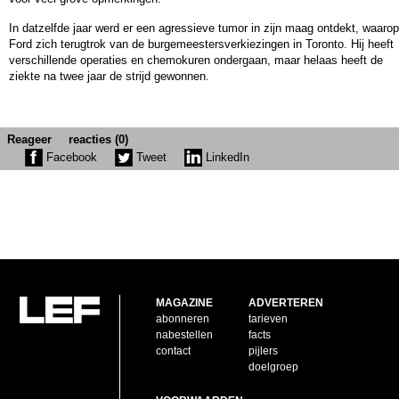
In datzelfde jaar werd er een agressieve tumor in zijn maag ontdekt, waarop
Ford zich terugtrok van de burgemeestersverkiezingen in Toronto. Hij heeft
verschillende operaties en chemokuren ondergaan, maar helaas heeft de
ziekte na twee jaar de strijd gewonnen.
Reageer
reacties (0)
Facebook
Tweet
LinkedIn
MAGAZINE
ADVERTEREN
abonneren
tarieven
nabestellen
facts
contact
pijlers
doelgroep