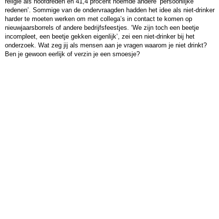
religie als hoofdreden en 41,4 procent noemde andere ‘persoonlijke
redenen’. Sommige van de ondervraagden hadden het idee als niet-drinker
harder te moeten werken om met collega’s in contact te komen op
nieuwjaarsborrels of andere bedrijfsfeestjes. ‘We zijn toch een beetje
incompleet, een beetje gekken eigenlijk’, zei een niet-drinker bij het
onderzoek. Wat zeg jij als mensen aan je vragen waarom je niet drinkt?
Ben je gewoon eerlijk of verzin je een smoesje?