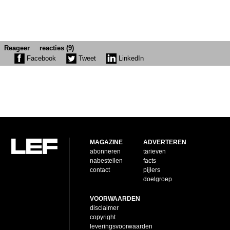
Reageer
reacties (9)
Facebook
Tweet
LinkedIn
MAGAZINE
ADVERTEREN
abonneren
tarieven
nabestellen
facts
contact
pijlers
doelgroep
VOORWAARDEN
disclaimer
copyright
leveringsvoorwaarden