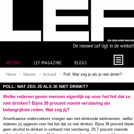
De nieuwe Lef ligt in de winkel!
NIEUWS
LEF MAGAZINE
BLOGS
Home
Nieuws
Actueel
Poll: Wat zeg je als je niet drinkt?
POLL: WAT ZEG JE ALS JE NIET DRINKT?
Welke redenen geven mensen eigenlijk op voor het feit dat ze
niet drinken? Bijna 38 procent noemt verslaving als
belangrijkste reden. Wat zeg jij?
Amerikaanse onderzoekers vroegen aan niet-drinkende werknemers, welke
redenen zij opgeven voor het feit dat ze niet drinken. Bijna 38 procent bleek
geen alcohol te drinken in verband met verslaving. 20,7 procent noemde