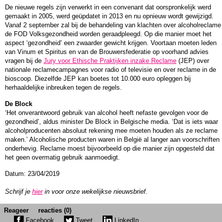
De nieuwe regels zijn verwerkt in een convenant dat oorspronkelijk werd
gemaakt in 2005, werd geüpdatet in 2013 en nu opnieuw wordt gewijzigd.
Vanaf 2 september zal bij de behandeling van klachten over alcoholreclame
de FOD Volksgezondheid worden geraadpleegd. Op die manier moet het
aspect ‘gezondheid’ een zwaarder gewicht krijgen. Voortaan moeten leden
van Vinum et Spiritus en van de Brouwersfederatie op voorhand advies
vragen bij de
Jury voor Ethische Praktijken inzake Reclame
(JEP) over
nationale reclamecampagnes voor radio of televisie en over reclame in de
bioscoop. Diezelfde JEP kan boetes tot 10.000 euro opleggen bij
herhaaldelijke inbreuken tegen de regels.
De Block
‘Het onverantwoord gebruik van alcohol heeft nefaste gevolgen voor de
gezondheid’, aldus minister De Block in Belgische media. ‘Dat is iets waar
alcoholproducenten absoluut rekening mee moeten houden als ze reclame
maken.’ Alcoholische producten waren in België al langer aan voorschriften
onderhevig. Reclame moest bijvoorbeeld op die manier zijn opgesteld dat
het geen overmatig gebruik aanmoedigt.
Datum: 23/04/2019
Schrijf je
hier
in voor onze wekelijkse nieuwsbrief.
Reageer
reacties (0)
Facebook
Tweet
LinkedIn