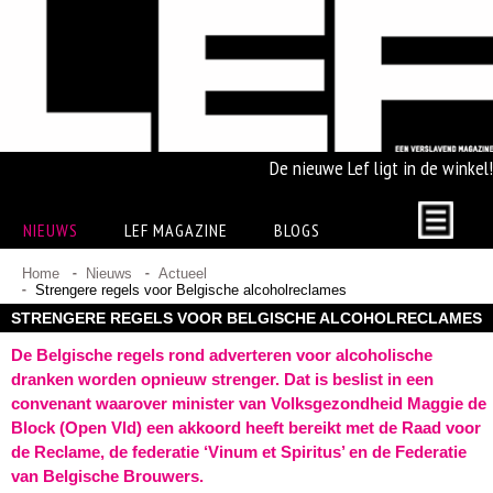
De nieuwe Lef ligt in de winkel!
NIEUWS
LEF MAGAZINE
BLOGS
Home
Nieuws
Actueel
Strengere regels voor Belgische alcoholreclames
STRENGERE REGELS VOOR BELGISCHE ALCOHOLRECLAMES
De Belgische regels rond adverteren voor alcoholische
dranken worden opnieuw strenger. Dat is beslist in een
convenant waarover minister van Volksgezondheid Maggie de
Block (Open Vld) een akkoord heeft bereikt met de Raad voor
de Reclame, de federatie ‘Vinum et Spiritus’ en de Federatie
van Belgische Brouwers.