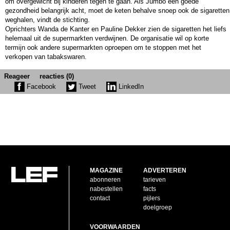
om overgewicht bij kinderen tegen te gaan. Als Jumbo een goede
gezondheid belangrijk acht, moet de keten behalve snoep ook de sigaretten
weghalen, vindt de stichting.
Oprichters Wanda de Kanter en Pauline Dekker zien de sigaretten het liefs
helemaal uit de supermarkten verdwijnen. De organisatie wil op korte
termijn ook andere supermarkten oproepen om te stoppen met het
verkopen van tabakswaren.
Reageer
reacties (0)
Facebook
Tweet
LinkedIn
MAGAZINE
ADVERTEREN
abonneren
tarieven
nabestellen
facts
contact
pijlers
doelgroep
VOORWAARDEN