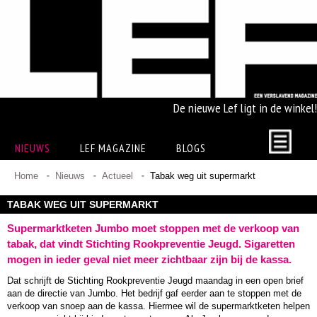
De nieuwe Lef ligt in de winkel!
NIEUWS
LEF MAGAZINE
BLOGS
Home
Nieuws
Actueel
Tabak weg uit supermarkt
TABAK WEG UIT SUPERMARKT
Supermarktketen Jumbo moet stoppen met de verkoop van
tabak, dat vindt Stichting Rookpreventie Jeugd. Sigaretten
mogen in ieder geval niet meer zichtbaar zijn bij de kassa.
Dat schrijft de Stichting Rookpreventie Jeugd maandag in een open brief
aan de directie van Jumbo. Het bedrijf gaf eerder aan te stoppen met de
verkoop van snoep aan de kassa. Hiermee wil de supermarktketen helpen