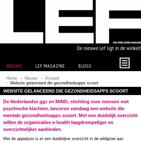
De nieuwe Lef ligt in de winkel!
NIEUWS
LEF MAGAZINE
BLOGS
Home
Nieuws
Actueel
Website gelanceerd die gezondheidsapps scoort
WEBSITE GELANCEERD DIE GEZONDHEIDSAPPS SCOORT
De Nederlandse ggz en MIND, stichting voor mensen met
psychische klachten, lanceren vandaag een website die
mentale gezondheidsapps scoort. Met een duidelijk overzicht
willen de organisaties e-health laagdrempeliger en
overzichtelijker aanbieden.
Met de appwijzer is er een duidelijker overzicht in de wildgroei aan