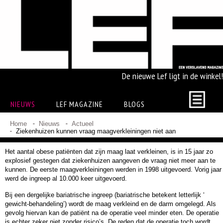
De nieuwe Lef ligt in de winkel!
NIEUWS
LEF MAGAZINE
BLOGS
Home
Nieuws
Actueel
Ziekenhuizen kunnen vraag maagverkleiningen niet aan
Het aantal obese patiënten dat zijn maag laat verkleinen, is in 15 jaar zo
explosief gestegen dat ziekenhuizen aangeven de vraag niet meer aan te
kunnen. De eerste maagverkleiningen werden in 1998 uitgevoerd. Vorig jaar
werd de ingreep al 10.000 keer uitgevoerd.
Bij een dergelijke bariatrische ingreep (bariatrische betekent letterlijk ‘
gewicht-behandeling’) wordt de maag verkleind en de darm omgelegd. Als
gevolg hiervan kan de patiënt na de operatie veel minder eten. De operatie
is echter zeker niet zonder risico’s. De reden dat de operatie toch wordt