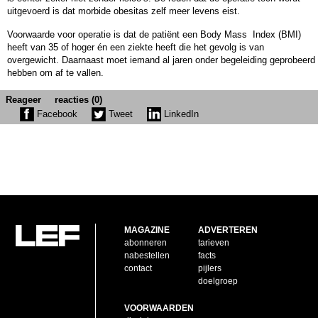
uitgevoerd is dat morbide obesitas zelf meer levens eist.
Voorwaarde voor operatie is dat de patiënt een Body Mass Index (BMI)
heeft van 35 of hoger én een ziekte heeft die het gevolg is van
overgewicht. Daarnaast moet iemand al jaren onder begeleiding geprobeerd
hebben om af te vallen.
Reageer
reacties (0)
Facebook
Tweet
LinkedIn
MAGAZINE
ADVERTEREN
abonneren
tarieven
nabestellen
facts
contact
pijlers
doelgroep
VOORWAARDEN