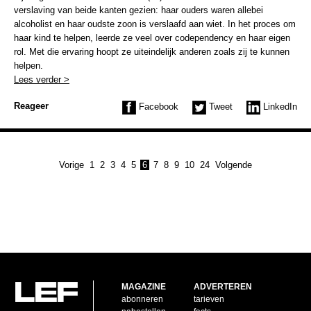
verslaving van beide kanten gezien: haar ouders waren allebei
alcoholist en haar oudste zoon is verslaafd aan wiet. In het proces om
haar kind te helpen, leerde ze veel over codependency en haar eigen
rol. Met die ervaring hoopt ze uiteindelijk anderen zoals zij te kunnen
helpen.
Lees verder >
Reageer
Facebook
Tweet
LinkedIn
Vorige
1
2
3
4
5
6
7
8
9
10
24
Volgende
MAGAZINE
ADVERTEREN
abonneren
tarieven