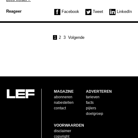
Reageer
Facebook
Tweet
LinkedIn
1
2
3
Volgende
MAGAZINE
ADVERTEREN
abonneren
tarieven
nabestellen
facts
contact
pijlers
doelgroep
VOORWAARDEN
disclaimer
copyright