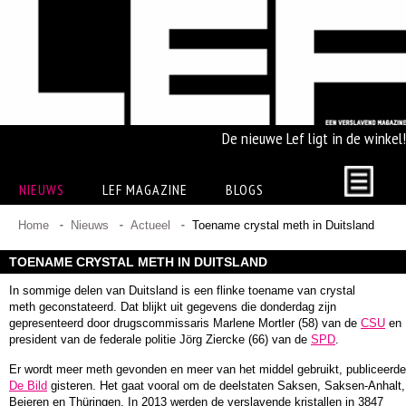
De nieuwe Lef ligt in de winkel!
NIEUWS
LEF MAGAZINE
BLOGS
Home
Nieuws
Actueel
Toename crystal meth in Duitsland
TOENAME CRYSTAL METH IN DUITSLAND
In sommige delen van Duitsland is een flinke toename van crystal
meth geconstateerd. Dat blijkt uit gegevens die donderdag zijn
gepresenteerd door drugscommissaris Marlene Mortler (58) van de
CSU
en
president van de federale politie Jörg Ziercke (66) van de
SPD
.
Er wordt meer meth gevonden en meer van het middel gebruikt, publiceerde
De Bild
gisteren. Het gaat vooral om de deelstaten Saksen, Saksen-Anhalt,
Beieren en Thüringen. In 2013 werden de verslavende kristallen in 3847