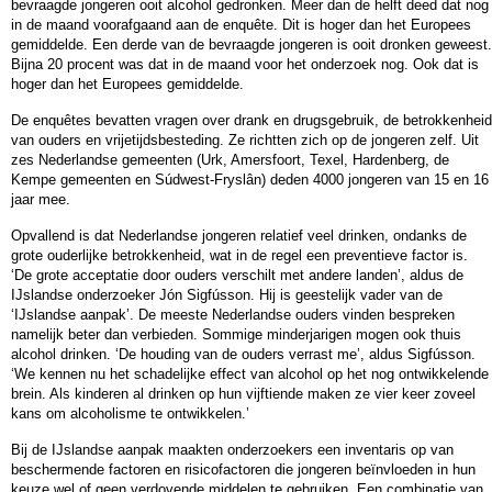
bevraagde jongeren ooit alcohol gedronken. Meer dan de helft deed dat nog
in de maand voorafgaand aan de enquête. Dit is hoger dan het Europees
gemiddelde. Een derde van de bevraagde jongeren is ooit dronken geweest.
Bijna 20 procent was dat in de maand voor het onderzoek nog. Ook dat is
hoger dan het Europees gemiddelde.
De enquêtes bevatten vragen over drank en drugsgebruik, de betrokkenheid
van ouders en vrijetijdsbesteding. Ze richtten zich op de jongeren zelf. Uit
zes Nederlandse gemeenten (Urk, Amersfoort, Texel, Hardenberg, de
Kempe gemeenten en Súdwest-Fryslân) deden 4000 jongeren van 15 en 16
jaar mee.
Opvallend is dat Nederlandse jongeren relatief veel drinken, ondanks de
grote ouderlijke betrokkenheid, wat in de regel een preventieve factor is.
‘De grote acceptatie door ouders verschilt met andere landen’, aldus de
IJslandse onderzoeker Jón Sigfússon. Hij is geestelijk vader van de
‘IJslandse aanpak’. De meeste Nederlandse ouders vinden bespreken
namelijk beter dan verbieden. Sommige minderjarigen mogen ook thuis
alcohol drinken. ‘De houding van de ouders verrast me’, aldus Sigfússon.
‘We kennen nu het schadelijke effect van alcohol op het nog ontwikkelende
brein. Als kinderen al drinken op hun vijftiende maken ze vier keer zoveel
kans om alcoholisme te ontwikkelen.’
Bij de IJslandse aanpak maakten onderzoekers een inventaris op van
beschermende factoren en risicofactoren die jongeren beïnvloeden in hun
keuze wel of geen verdovende middelen te gebruiken. Een combinatie van