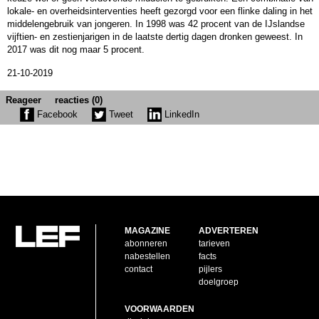
lokale- en overheidsinterventies heeft gezorgd voor een flinke daling in het
middelengebruik van jongeren. In 1998 was 42 procent van de IJslandse
vijftien- en zestienjarigen in de laatste dertig dagen dronken geweest. In
2017 was dit nog maar 5 procent.
21-10-2019
Reageer
reacties (0)
Facebook
Tweet
LinkedIn
MAGAZINE
ADVERTEREN
abonneren
tarieven
nabestellen
facts
contact
pijlers
doelgroep
VOORWAARDEN