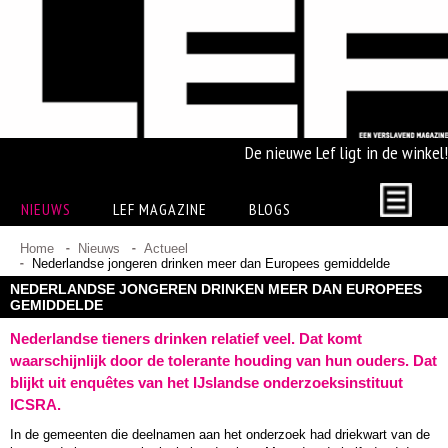
De nieuwe Lef ligt in de winkel!
NIEUWS
LEF MAGAZINE
BLOGS
Home
Nieuws
Actueel
Nederlandse jongeren drinken meer dan Europees gemiddelde
NEDERLANDSE JONGEREN DRINKEN MEER DAN EUROPEES
GEMIDDELDE
Nederlandse tieners drinken relatief veel. Dat komt
waarschijnlijk door de tolerante houding van hun ouders. Dat
blijkt uit enquêtes van het IJslandse onderzoeksinstituut
ICSRA.
In de gemeenten die deelnamen aan het onderzoek had driekwart van de