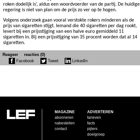
roken dodelijk is’, aldus een woordvoerder van de partij. De huidige
regering is niet van plan om de prijs zo ver op te hogen.
Volgens onderzoek gaan vooral verstokte rokers minderen als de
prijs van sigaretten stijgt. Iemand die 40 sigaretten per dag rookt,
levert bij een prijsstijging van een halve euro gemiddeld 11
sigaretten in. Bij een prijsstijging van 35 procent worden dat al 14
sigaretten.
Reageer
reacties (0)
Facebook
Tweet
LinkedIn
MAGAZINE
ADVERTEREN
abonneren
tarieven
nabestellen
facts
contact
pijlers
doelgroep