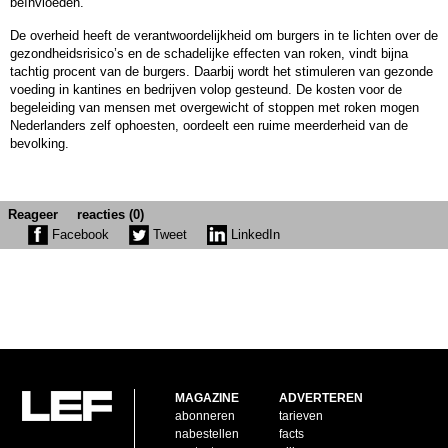
beïnvloeden.
De overheid heeft de verantwoordelijkheid om burgers in te lichten over de
gezondheidsrisico’s en de schadelijke effecten van roken, vindt bijna
tachtig procent van de burgers. Daarbij wordt het stimuleren van gezonde
voeding in kantines en bedrijven volop gesteund. De kosten voor de
begeleiding van mensen met overgewicht of stoppen met roken mogen
Nederlanders zelf ophoesten, oordeelt een ruime meerderheid van de
bevolking.
Reageer
reacties (0)
Facebook
Tweet
LinkedIn
MAGAZINE
ADVERTEREN
abonneren
tarieven
nabestellen
facts