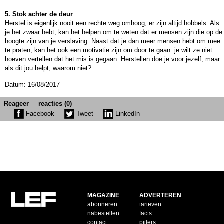
5. Stok achter de deur
Herstel is eigenlijk nooit een rechte weg omhoog, er zijn altijd hobbels. Als
je het zwaar hebt, kan het helpen om te weten dat er mensen zijn die op de
hoogte zijn van je verslaving. Naast dat je dan meer mensen hebt om mee
te praten, kan het ook een motivatie zijn om door te gaan: je wilt ze niet
hoeven vertellen dat het mis is gegaan. Herstellen doe je voor jezelf, maar
als dit jou helpt, waarom niet?
Datum: 16/08/2017
Reageer
reacties (0)
Facebook
Tweet
LinkedIn
MAGAZINE
ADVERTEREN
abonneren
tarieven
nabestellen
facts
contact
pijlers