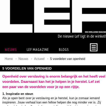
De nieuwe Lef ligt in de winkel!
NIEUWS
LEF MAGAZINE
BLOGS
Home
Nieuws
Actueel
5 voordelen van openheid
5 VOORDELEN VAN OPENHEID
Openheid over verslaving is enorm belangrijk en het heeft veel
voordelen. Daarnaast kan het je helpen in je herstel. Lef zet
een paar van de voordelen voor je op een rijtje.
1. Inspiratie en steun
Als je open bent over je verslaving en je herstel, kun je zomaar iemand
inspireren. Jouw verhaal kan een fellow helpen die nog minder ver is. Zij