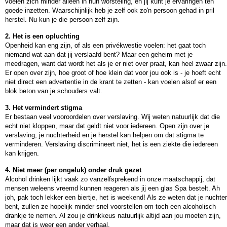
voelen zich minder alleen in hun worsteling, en jij kunt je ervaringen ten
goede inzetten. Waarschijnlijk heb je zelf ook zo'n persoon gehad in pril
herstel. Nu kun je die persoon zelf zijn.
2. Het is een opluchting
Openheid kan eng zijn, of als een privékwestie voelen: het gaat toch
niemand wat aan dat jij verslaafd bent? Maar een geheim met je
meedragen, want dat wordt het als je er niet over praat, kan heel zwaar zijn.
Er open over zijn, hoe groot of hoe klein dat voor jou ook is - je hoeft echt
niet direct een advertentie in de krant te zetten - kan voelen alsof er een
blok beton van je schouders valt.
3. Het vermindert stigma
Er bestaan veel vooroordelen over verslaving. Wij weten natuurlijk dat die
echt niet kloppen, maar dat geldt niet voor iedereen. Open zijn over je
verslaving, je nuchterheid en je herstel kan helpen om dat stigma te
verminderen. Verslaving discrimineert niet, het is een ziekte die iedereen
kan krijgen.
4. Niet meer (per ongeluk) onder druk gezet
Alcohol drinken lijkt vaak zo vanzelfsprekend in onze maatschappij, dat
mensen weleens vreemd kunnen reageren als jij een glas Spa bestelt. Ah
joh, pak toch lekker een biertje, het is weekend! Als ze weten dat je nuchter
bent, zullen ze hopelijk minder snel voorstellen om toch een alcoholisch
drankje te nemen. Al zou je drinkkeus natuurlijk altijd aan jou moeten zijn,
maar dat is weer een ander verhaal.