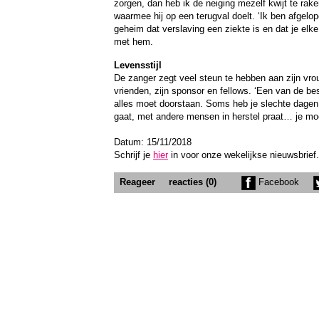
zorgen, dan heb ik de neiging mezelf kwijt te ra
waarmee hij op een terugval doelt. ‘Ik ben afgelo
geheim dat verslaving een ziekte is en dat je elk
met hem.
Levensstijl
De zanger zegt veel steun te hebben aan zijn vrou
vrienden, zijn sponsor en fellows. ‘Een van de best
alles moet doorstaan. Soms heb je slechte dagen,
gaat, met andere mensen in herstel praat… je moe
Datum: 15/11/2018
Schrijf je
hier
in voor onze wekelijkse nieuwsbrief.
Reageer
reacties (0)
Facebook