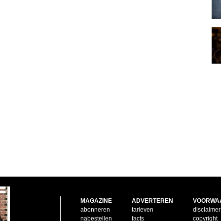
MAGAZINE
ADVERTEREN
VOORWA
abonneren
tarieven
disclaimer
nabestellen
facts
copyright