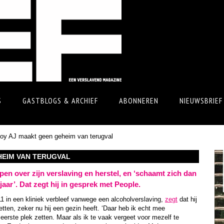
S
GASTBLOGS & ARCHIEF
ABONNEREN
NIEUWSBRIEF
oy AJ maakt geen geheim van terugval
HEIM VAN TERUGVAL
en over zijn verslaving en herstel, en ‘schaamt zich dan
jaar’. Dat zegt hij in gesprek met People.
11 in een kliniek verbleef vanwege een alcoholverslaving,
zegt
dat hij
zetten, zeker nu hij een gezin heeft. ‘Daar heb ik echt mee
 eerste plek zetten. Maar als ik te vaak vergeet voor mezelf te