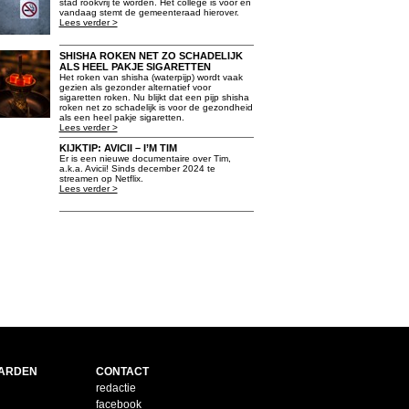
stad rookvrij te worden. Het college is voor en
vandaag stemt de gemeenteraad hierover.
Lees verder >
SHISHA ROKEN NET ZO SCHADELIJK
ALS HEEL PAKJE SIGARETTEN
Het roken van shisha (waterpijp) wordt vaak
gezien als gezonder alternatief voor
sigaretten roken. Nu blijkt dat een pijp shisha
roken net zo schadelijk is voor de gezondheid
als een heel pakje sigaretten.
Lees verder >
KIJKTIP: AVICII – I’M TIM
Er is een nieuwe documentaire over Tim,
a.k.a. Avicii! Sinds december 2024 te
streamen op Netflix.
Lees verder >
ARDEN
CONTACT
redactie
facebook