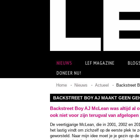
NIEUWS
LEF MAGAZINE
BLOG
DONEER NU!
Home
Nieuws
Actueel
Backstreet B
BACKSTREET BOY AJ MAAKT GEEN GE
Backstreet Boy AJ McLean was altijd al op
ook niet voor zijn terugval van afgelopen 
De veertigjarige McLean, die in 2001, 2002 en 20
het lastig vindt om zichzelf op de eerste plek te 
geworsteld. Naar mijn idee moet je je gezin op de