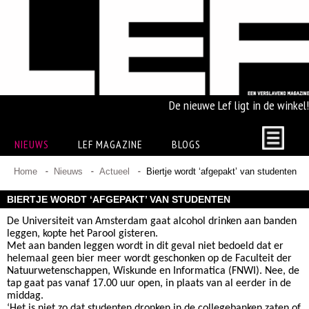
De nieuwe Lef ligt in de winkel!
NIEUWS
LEF MAGAZINE
BLOGS
Home
Nieuws
Actueel
Biertje wordt ‘afgepakt’ van studenten
BIERTJE WORDT ‘AFGEPAKT’ VAN STUDENTEN
De Universiteit van Amsterdam gaat alcohol drinken aan banden
leggen, kopte het Parool gisteren.
Met aan banden leggen wordt in dit geval niet bedoeld dat er
helemaal geen bier meer wordt geschonken op de Faculteit der
Natuurwetenschappen, Wiskunde en Informatica (FNWI). Nee, de
tap gaat pas vanaf 17.00 uur open, in plaats van al eerder in de
middag.
‘Het is niet zo dat studenten dronken in de collegebanken zaten of