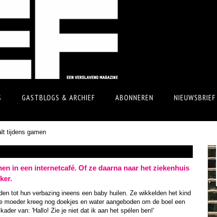
S
GASTBLOGS & ARCHIEF
ABONNEREN
NIEUWSBRIEF
lt tijdens gamen
en in een internetcafé. Of ze daarna naar het ziekenhuis
ker.
en tot hun verbazing ineens een baby huilen. Ze wikkelden het kind
se moeder kreeg nog doekjes en water aangeboden om de boel een
der van: 'Hallo! Zie je niet dat ik aan het spélen ben!'