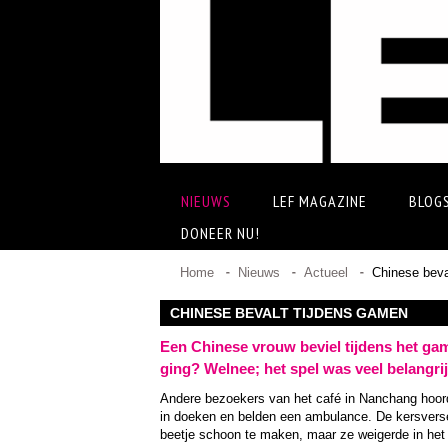
NIEUWS
LEF MAGAZINE
BLOG
DONEER NU!
Home
Nieuws
Actueel
Chinese beva
CHINESE BEVALT TIJDENS GAMEN
Een Chinese vrouw beviel tijdens het gam
ging? Welnee; het spel was veel belangrij
Andere bezoekers van het café in Nanchang hoord
in doeken en belden een ambulance. De kersver
beetje schoon te maken, maar ze weigerde in het ka