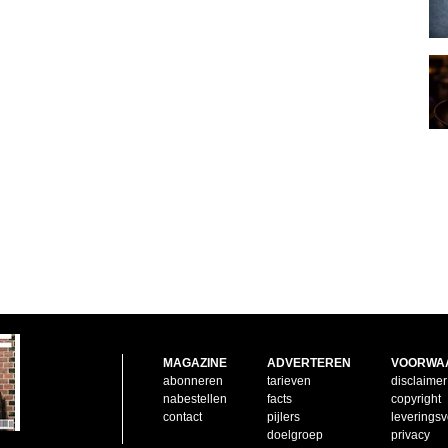
MAGAZINE
ADVERTEREN
VOORWA
abonneren
tarieven
disclaimer
nabestellen
facts
copyright
contact
pijlers
leverings
doelgroep
privacy