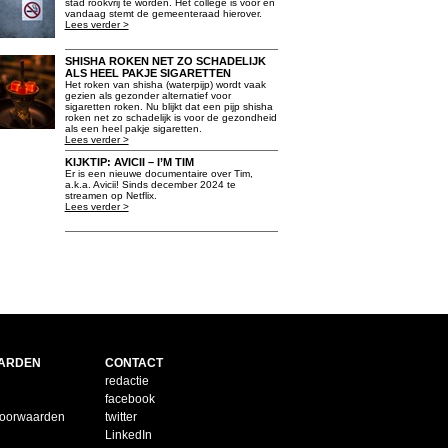
stad rookvrij te worden. Het college is voor en
vandaag stemt de gemeenteraad hierover.
Lees verder >
SHISHA ROKEN NET ZO SCHADELIJK
ALS HEEL PAKJE SIGARETTEN
Het roken van shisha (waterpijp) wordt vaak
gezien als gezonder alternatief voor
sigaretten roken. Nu blijkt dat een pijp shisha
roken net zo schadelijk is voor de gezondheid
als een heel pakje sigaretten.
Lees verder >
KIJKTIP: AVICII – I’M TIM
Er is een nieuwe documentaire over Tim,
a.k.a. Avicii! Sinds december 2024 te
streamen op Netflix.
Lees verder >
ARDEN
CONTACT
redactie
facebook
voorwaarden
twitter
LinkedIn