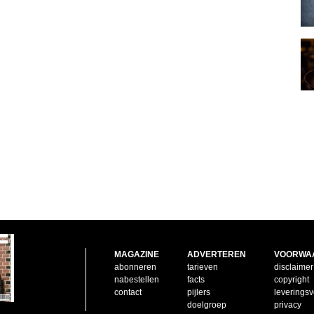
MAGAZINE
ADVERTEREN
VOORWA
abonneren
tarieven
disclaimer
nabestellen
facts
copyright
contact
pijlers
leverings
doelgroep
privacy