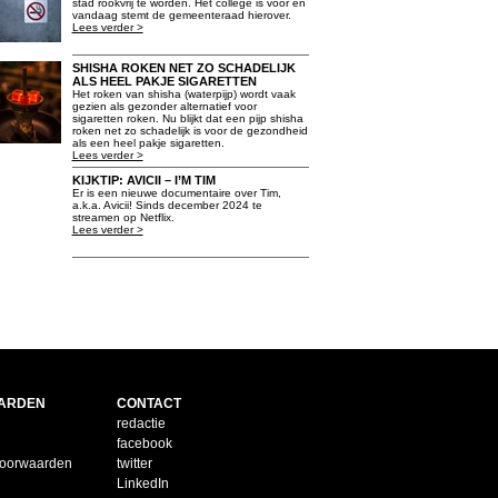
stad rookvrij te worden. Het college is voor en
vandaag stemt de gemeenteraad hierover.
Lees verder >
SHISHA ROKEN NET ZO SCHADELIJK
ALS HEEL PAKJE SIGARETTEN
Het roken van shisha (waterpijp) wordt vaak
gezien als gezonder alternatief voor
sigaretten roken. Nu blijkt dat een pijp shisha
roken net zo schadelijk is voor de gezondheid
als een heel pakje sigaretten.
Lees verder >
KIJKTIP: AVICII – I’M TIM
Er is een nieuwe documentaire over Tim,
a.k.a. Avicii! Sinds december 2024 te
streamen op Netflix.
Lees verder >
ARDEN
CONTACT
redactie
facebook
voorwaarden
twitter
LinkedIn