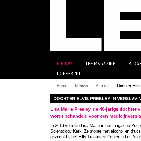
NIEUWS
LEF MAGAZINE
BLOG
DONEER NU!
Home
Nieuws
Actueel
Dochter Elvis
DOCHTER ELVIS PRESLEY IN VERSLAVI
Lisa Marie Presley, de 48-jarige dochter 
wordt behandeld voor een medicijnversla
In 2013 vertelde Lisa Marie in het magazine Peop
Scientology Kerk. Ze stopte met alcohol en drugs,
gezocht bij het Hills Treatment Center in Los Ang