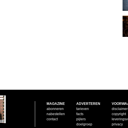
MAGAZINE
ADVERTEREN
VOORWA
abonneren
tarieven
disclaimer
nabestellen
facts
copyright
contact
pijlers
leverings
doelgroep
privacy