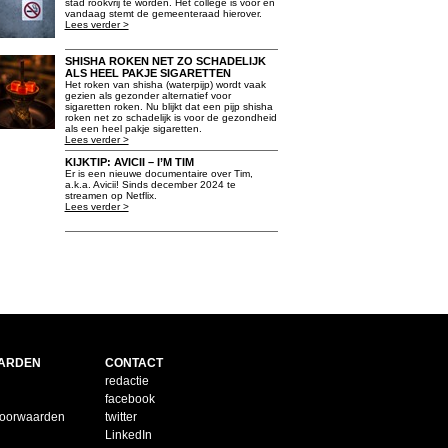
stad rookvrij te worden. Het college is voor en
vandaag stemt de gemeenteraad hierover.
Lees verder >
SHISHA ROKEN NET ZO SCHADELIJK
ALS HEEL PAKJE SIGARETTEN
Het roken van shisha (waterpijp) wordt vaak
gezien als gezonder alternatief voor
sigaretten roken. Nu blijkt dat een pijp shisha
roken net zo schadelijk is voor de gezondheid
als een heel pakje sigaretten.
Lees verder >
KIJKTIP: AVICII – I’M TIM
Er is een nieuwe documentaire over Tim,
a.k.a. Avicii! Sinds december 2024 te
streamen op Netflix.
Lees verder >
ARDEN
CONTACT
redactie
facebook
voorwaarden
twitter
LinkedIn