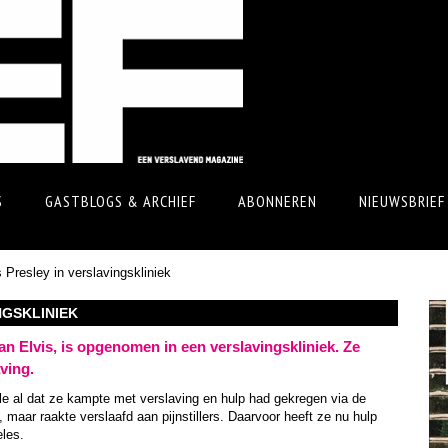
S
GASTBLOGS & ARCHIEF
ABONNEREN
NIEUWSBRIEF
 Presley in verslavingskliniek
NGSKLINIEK
van Elvis, is opgenomen in een verslavingskliniek. Ze
ving.
le al dat ze kampte met verslaving en hulp had gekregen via de
 maar raakte verslaafd aan pijnstillers. Daarvoor heeft ze nu hulp
eles.