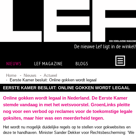
De nieuwe Lef ligt in de winkel!
NIEUWS
LEF MAGAZINE
BLOGS
Home
Nieuws
Actueel
Eerste Kamer besluit: Online gokken wordt legaal
EERSTE KAMER BESLUIT: ONLINE GOKKEN WORDT LEGAAL
Online gokken wordt legaal in Nederland. De Eerste Kamer
stemde vandaag in met het wetsvoorstel. GroenLinks pleitte
nog voor een verbod op reclames voor de toekomstige legale
goksites, maar hier was een meerderheid tegen.
Het wordt nu mogelijk duidelijke regels op te stellen voor gokwebsites en
deze te handhaven. Minister Sander Dekker voor Rechtsbescherming: ‘We