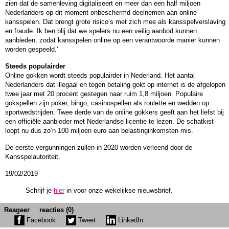
zien dat de samenleving digitaliseert en meer dan een half miljoen
Nederlanders op dit moment onbeschermd deelnemen aan online
kansspelen. Dat brengt grote risico’s met zich mee als kansspelverslaving
en fraude. Ik ben blij dat we spelers nu een veilig aanbod kunnen
aanbieden, zodat kansspelen online op een verantwoorde manier kunnen
worden gespeeld.’
Steeds populairder
Online gokken wordt steeds populairder in Nederland. Het aantal
Nederlanders dat illegaal en tegen betaling gokt op internet is de afgelopen
twee jaar met 20 procent gestegen naar ruim 1,8 miljoen. Populaire
gokspellen zijn poker, bingo, casinospellen als roulette en wedden op
sportwedstrijden. Twee derde van de online gokkers geeft aan het liefst bij
een officiële aanbieder met Nederlandse licentie te lezen. De schatkist
loopt nu dus zo’n 100 miljoen euro aan belastinginkomsten mis.
De eerste vergunningen zullen in 2020 worden verleend door de
Kansspelautoriteit.
19/02/2019
Schrijf je
hier
in voor onze wekelijkse nieuwsbrief.
Reageer
reacties (0)
Facebook
Tweet
LinkedIn