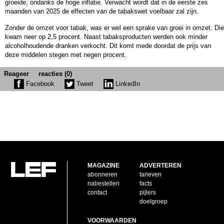
groeide, ondanks de hoge inflatie. Verwacht wordt dat in de eerste zes
maanden van 2025 de effecten van de tabakswet voelbaar zal zijn.
Zonder de omzet voor tabak, was er wel een sprake van groei in omzet. Die
kwam neer op 2,5 procent. Naast tabaksproducten werden ook minder
alcoholhoudende dranken verkocht. Dit komt mede doordat de prijs van
deze middelen stegen met negen procent.
Reageer
reacties (0)
Facebook
Tweet
LinkedIn
MAGAZINE
ADVERTEREN
abonneren
tarieven
nabestellen
facts
contact
pijlers
doelgroep
VOORWAARDEN