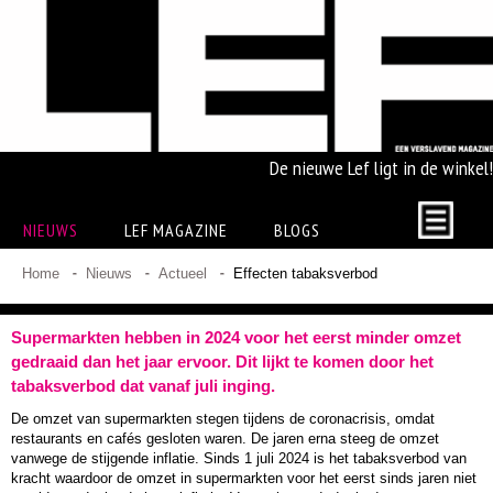
De nieuwe Lef ligt in de winkel!
NIEUWS
LEF MAGAZINE
BLOGS
Home
Nieuws
Actueel
Effecten tabaksverbod
Supermarkten hebben in 2024 voor het eerst minder omzet
gedraaid dan het jaar ervoor. Dit lijkt te komen door het
tabaksverbod dat vanaf juli inging.
De omzet van supermarkten stegen tijdens de coronacrisis, omdat
restaurants en cafés gesloten waren. De jaren erna steeg de omzet
vanwege de stijgende inflatie. Sinds 1 juli 2024 is het tabaksverbod van
kracht waardoor de omzet in supermarkten voor het eerst sinds jaren niet