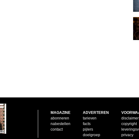
MAGAZINE
ADVERTEREN
VOORWA
abonneren
tarieven
disclaimer
nabestellen
facts
copyright
contact
pijlers
leverings
doelgroep
privacy