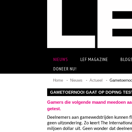
NIEUWS
LEF MAGAZINE
BLOG
DONEER NU!
Home
Nieuws
Actueel
Gametoernooi
GAMETOERNOOI GAAT OP DOPING TES
Gamers die volgende maand meedoen aan
getest.
Deelnemers aan gamewedstrijden kunnen flin
geen uitzondering. Zo keert The Internationa
miljoen dollar uit. Geen wonder dat deelnem