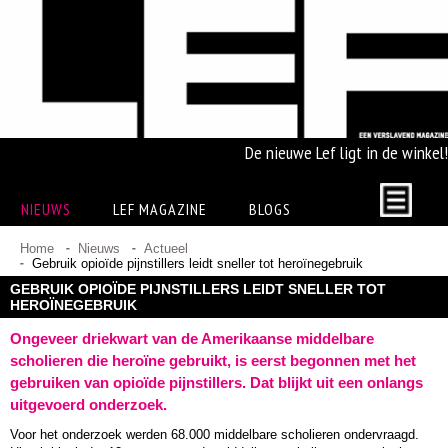
De nieuwe Lef ligt in de winkel!
NIEUWS
LEF MAGAZINE
BLOGS
Home
Nieuws
Actueel
Gebruik opioïde pijnstillers leidt sneller tot heroïnegebruik
GEBRUIK OPIOÏDE PIJNSTILLERS LEIDT SNELLER TOT
HEROÏNEGEBRUIK
Ongeveer driekwart van de Amerikaanse middelbare
scholieren die heroïne gebruikt, is eerst begonnen met het
gebruiken van opioïde pijnstillers. Dat blijkt uit een onlangs
uitgevoerd onderzoek.
Voor het onderzoek werden 68.000 middelbare scholieren ondervraagd.