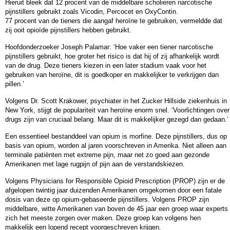
Hieruit bleek dat 12 procent van de middelbare scholieren narcotische
pijnstillers gebruikt zoals Vicodin, Percocet en OxyContin.
77 procent van de tieners die aangaf heroïne te gebruiken, vermeldde dat
zij ooit opioïde pijnstillers hebben gebruikt.
Hoofdonderzoeker Joseph Palamar: ‘Hoe vaker een tiener narcotische
pijnstillers gebruikt, hoe groter het risico is dat hij of zij afhankelijk wordt
van de drug. Deze tieners kiezen in een later stadium vaak voor het
gebruiken van heroïne, dit is goedkoper en makkelijker te verkrijgen dan
pillen.’
Volgens Dr. Scott Krakower, psychiater in het Zucker Hillside ziekenhuis in
New York, stijgt de populariteit van heroïne enorm snel. ‘Voorlichtingen over
drugs zijn van cruciaal belang. Maar dit is makkelijker gezegd dan gedaan.’
Een essentieel bestanddeel van opium is morfine. Deze pijnstillers, dus op
basis van opium, worden al jaren voorschreven in Amerika. Niet alleen aan
terminale patiënten met extreme pijn, maar net zo goed aan gezonde
Amerikanen met lage rugpijn of pijn aan de verstandskiezen.
Volgens Physicians for Responsible Opioid Prescription (PROP) zijn er de
afgelopen twintig jaar duizenden Amerikanen omgekomen door een fatale
dosis van deze op opium-gebaseerde pijnstillers. Volgens PROP zijn
middelbare, witte Amerikanen van boven de 45 jaar een groep waar experts
zich het meeste zorgen over maken. Deze groep kan volgens hen
makkelijk een lopend recept voorgeschreven krijgen.