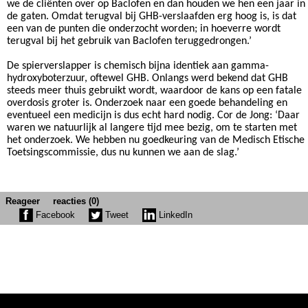
we de cliënten over op Baclofen en dan houden we hen een jaar in
de gaten. Omdat terugval bij GHB-verslaafden erg hoog is, is dat
een van de punten die onderzocht worden; in hoeverre wordt
terugval bij het gebruik van Baclofen teruggedrongen.’
De spierverslapper is chemisch bijna identiek aan gamma-
hydroxyboterzuur, oftewel GHB.
Onlangs werd bekend dat GHB
steeds meer thuis gebruikt wordt, waardoor de kans op een fatale
overdosis groter is. Onderzoek naar een goede behandeling en
eventueel een medicijn is dus echt hard nodig. Cor de Jong: ‘Daar
waren we natuurlijk al langere tijd mee bezig, om te starten met
het onderzoek. We hebben nu goedkeuring van de Medisch Etische
Toetsingscommissie, dus nu kunnen we aan de slag.’
Reageer
reacties (0)
Facebook
Tweet
LinkedIn