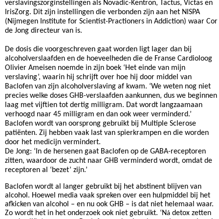
verslavingszorginstellingen als Novadic-Kentron, Tactus, Victas en
IrisZorg. Dit zijn instellingen die verbonden zijn aan het NISPA
(Nijmegen Institute for Scientist-Practioners in Addiction) waar Cor
de Jong directeur van is.
De dosis die voorgeschreven gaat worden ligt lager dan bij
alcoholverslaafden en de hoeveelheden die de Franse Cardioloog
Olivier Ameisen noemde in zijn boek ‘Het einde van mijn
verslaving’, waarin hij schrijft over hoe hij door middel van
Baclofen van zijn alcoholverslaving af kwam. ‘We weten nog niet
precies welke doses GHB-verslaafden aankunnen, dus we beginnen
laag met vijftien tot dertig milligram. Dat wordt langzaamaan
verhoogd naar 45 milligram en dan ook weer verminderd.’
Baclofen wordt van oorsprong gebruikt bij Multiple Sclerose
patiënten. Zij hebben vaak last van spierkrampen en die worden
door het medicijn vermindert.
De Jong: ‘In de hersenen gaat Baclofen op de GABA-receptoren
zitten, waardoor de zucht naar GHB verminderd wordt, omdat de
receptoren al ‘bezet’ zijn.’
Baclofen wordt al langer gebruikt bij het abstinent blijven van
alcohol. Hoewel media vaak spreken over een hulpmiddel bij het
afkicken van alcohol – en nu ook GHB – is dat niet helemaal waar.
Zo wordt het in het onderzoek ook niet gebruikt. ‘N
detox zetten
á