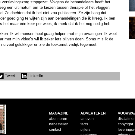
de verslavingszorg stopgezet. Volgens de behandelaars heeft het
reeg een ultimatum om te kiezen tussen therapie of het vloggen
.
. Ze dachten dat ik het niet zou publiceren. Ze zijn bang dat
 goed ging te wijten zijn aan behandelingen die ik kreeg. Ik ben
s het maar één keer per week, ik merk dat ik het nog nodig heb.
pakken. Ik wil mensen heel graag helpen met mijn ervaringen. Ik weet
ar met mijn video’s wil ik zeker iets blijven doen. Soms mis ik de
n nu veel gelukkiger en zie de toekomst vrolijk tegemoet.’
Tweet
LinkedIn
MAGAZINE
ADVERTEREN
VOORWA
abonneren
tarieven
disclaimer
nabestellen
facts
copyright
contact
pijlers
leverings
doelgroep
privacy