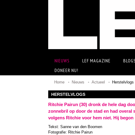
NIEUWS
LEF MAGAZINE
BLOG
DONEER NU!
Home
Nieuws
Actueel
Herstelvlogs
HERSTELVLOGS
Ritchie Pairun (30) dronk de hele dag door
zonnebril op door de stad en had overal 
volgens Ritchie voor hem niet. Hij begon 
Tekst: Sanne van den Boomen
Fotografie: Ritchie Pairun