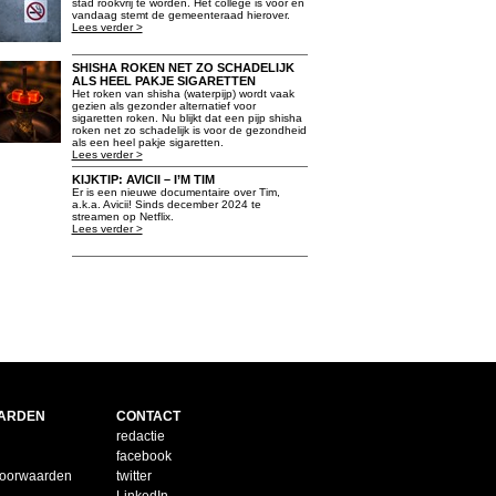
stad rookvrij te worden. Het college is voor en
vandaag stemt de gemeenteraad hierover.
Lees verder >
SHISHA ROKEN NET ZO SCHADELIJK
ALS HEEL PAKJE SIGARETTEN
Het roken van shisha (waterpijp) wordt vaak
gezien als gezonder alternatief voor
sigaretten roken. Nu blijkt dat een pijp shisha
roken net zo schadelijk is voor de gezondheid
als een heel pakje sigaretten.
Lees verder >
KIJKTIP: AVICII – I’M TIM
Er is een nieuwe documentaire over Tim,
a.k.a. Avicii! Sinds december 2024 te
streamen op Netflix.
Lees verder >
ARDEN
CONTACT
redactie
facebook
voorwaarden
twitter
LinkedIn