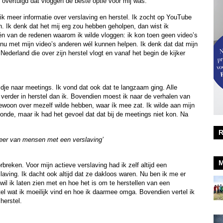
 overtuigd dat vloggen de beste optie voor mij was.
 ik meer informatie over verslaving en herstel. Ik zocht op YouTube
n. Ik denk dat het mij erg zou hebben geholpen, dan wist ik
én van de redenen waarom ik wilde vloggen: ik kon toen geen video’s
 nu met mijn video’s anderen wél kunnen helpen. Ik denk dat dat mijn
Nederland die over zijn herstel vlogt en vanaf het begin de kijker
ijdje naar meetings. Ik vond dat ook dat te langzaam ging. Alle
verder in herstel dan ik. Bovendien moest ik naar de verhalen van
 gewoon over mezelf wilde hebben, waar ík mee zat. Ik wilde aan mijn
conde, maar ik had het gevoel dat dat bij de meetings niet kon. Na
R
fkeer van mensen met een verslaving’
M
rbreken. Voor mijn actieve verslaving had ik zelf altijd een
aving. Ik dacht ook altijd dat ze dakloos waren. Nu ben ik me er
il ik laten zien met en hoe het is om te herstellen van een
tel wat ik moeilijk vind en hoe ik daarmee omga. Bovendien vertel ik
herstel.