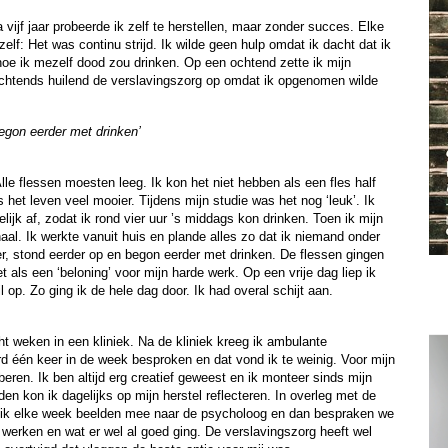
 vijf jaar probeerde ik zelf te herstellen, maar zonder succes. Elke
elf: Het was continu strijd. Ik wilde geen hulp omdat ik dacht dat ik
 hoe ik mezelf dood zou drinken. Op een ochtend zette ik mijn
 ochtends huilend de verslavingszorg op omdat ik opgenomen wilde
begon eerder met drinken’
lle flessen moesten leeg. Ik kon het niet hebben als een fles half
et leven veel mooier. Tijdens mijn studie was het nog ‘leuk’. Ik
jk af, zodat ik rond vier uur ’s middags kon drinken. Toen ik mijn
aal. Ik werkte vanuit huis en plande alles zo dat ik niemand onder
er, stond eerder op en begon eerder met drinken. De flessen gingen
t als een ‘beloning’ voor mijn harde werk. Op een vrije dag liep ik
 op. Zo ging ik de hele dag door. Ik had overal schijt aan.
ht weken in een kliniek. Na de kliniek kreeg ik ambulante
rd één keer in de week besproken en dat vond ik te weinig. Voor mijn
eren. Ik ben altijd erg creatief geweest en ik monteer sinds mijn
lden kon ik dagelijks op mijn herstel reflecteren. In overleg met de
t ik elke week beelden mee naar de psycholoog en dan bespraken we
 werken en wat er wel al goed ging. De verslavingszorg heeft wel