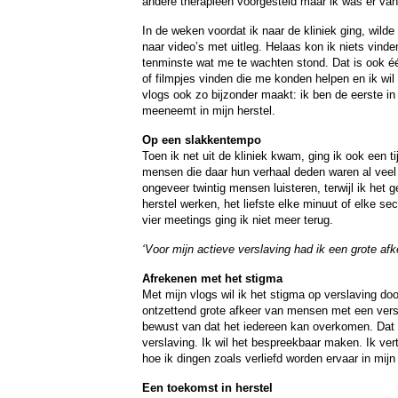
andere therapieën voorgesteld maar ik was er van
In de weken voordat ik naar de kliniek ging, wilde
naar video’s met uitleg. Helaas kon ik niets vinde
tenminste wat me te wachten stond. Dat is ook é
of filmpjes vinden die me konden helpen en ik wil
vlogs ook zo bijzonder maakt: ik ben de eerste in 
meeneemt in mijn herstel.
Op een slakkentempo
Toen ik net uit de kliniek kwam, ging ik ook een t
mensen die daar hun verhaal deden waren al veel 
ongeveer twintig mensen luisteren, terwijl ik het
herstel werken, het liefste elke minuut of elke se
vier meetings ging ik niet meer terug.
‘Voor mijn actieve verslaving had ik een grote a
Afrekenen met het stigma
Met mijn vlogs wil ik het stigma op verslaving doo
ontzettend grote afkeer van mensen met een versl
bewust van dat het iedereen kan overkomen. Dat w
verslaving. Ik wil het bespreekbaar maken. Ik ver
hoe ik dingen zoals verliefd worden ervaar in mijn 
Een toekomst in herstel