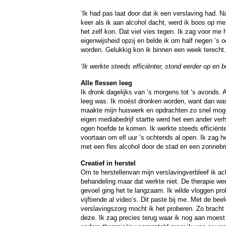
‘Ik had pas laat door dat ik een verslaving had. Na
keer als ik aan alcohol dacht, werd ik boos op mez
het zelf kon. Dat viel vies tegen. Ik zag voor me
eigenwijsheid opzij en belde ik om half negen ’s
worden. Gelukkig kon ik binnen een week terecht.
‘Ik werkte steeds efficiënter, stond eerder op en 
Alle flessen leeg
Ik dronk dagelijks van ’s morgens tot ‘s avonds. A
leeg was. Ik moést dronken worden, want dan was h
maakte mijn huiswerk en opdrachten zo snel mogeli
eigen mediabedrijf startte werd het een ander verh
ogen hoefde te komen. Ik werkte steeds efficiënt
voortaan om elf uur ’s ochtends al open. Ik zag he
met een fles alcohol door de stad en een zonnebril
Creatief in herstel
Om te herstellenvan mijn verslavingverbleef ik ac
behandeling maar dat werkte niet. De therapie we
gevoel ging het te langzaam. Ik wilde vloggen prob
vijftiende al video’s. Dit paste bij me. Met de bee
verslavingszorg mocht ik het proberen. Zo brach
deze. Ik zag precies terug waar ik nog aan moest