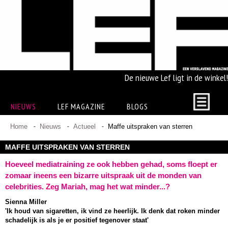
De nieuwe Lef ligt in de winkel!
NIEUWS
LEF MAGAZINE
BLOGS
Home
Nieuws
Actueel
Maffe uitspraken van sterren
MAFFE UITSPRAKEN VAN STERREN
Hoeveel mediatraining ze ook hebben gehad, soms floept er
zomaar ineens een bizarre uitspraak uit de monden van
celebrities. Zeg Mariah, mag het wat minder...?
Sienna Miller
'Ik houd van sigaretten, ik vind ze heerlijk. Ik denk dat roken minder
schadelijk is als je er positief tegenover staat'