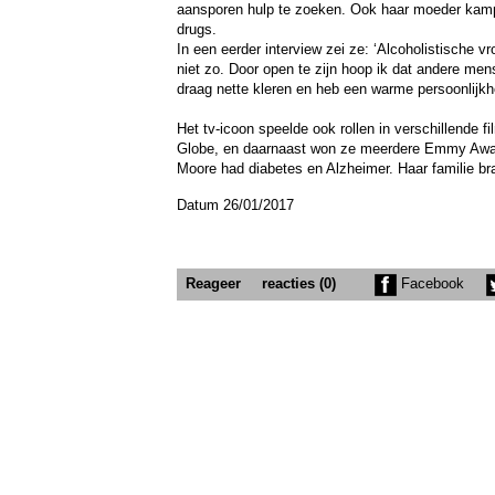
aansporen hulp te zoeken. Ook haar moeder kampte
drugs.
In een eerder interview zei ze: ‘Alcoholistische v
niet zo. Door open te zijn hoop ik dat andere mens
draag nette kleren en heb een warme persoonlijkhe
Het tv-icoon speelde ook rollen in verschillende fi
Globe, en daarnaast won ze meerdere Emmy Awa
Moore had diabetes en Alzheimer. Haar familie bra
Datum 26/01/2017
Reageer
reacties (0)
Facebook