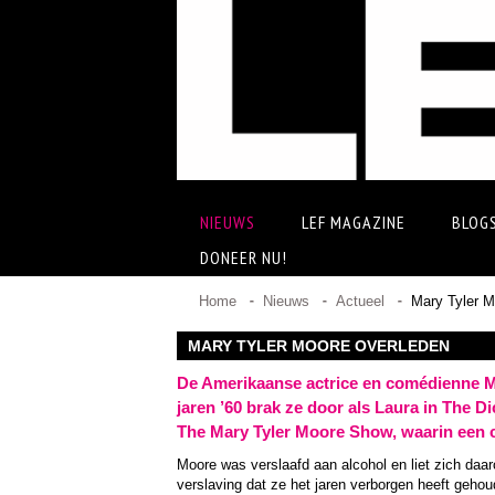
NIEUWS
LEF MAGAZINE
BLOG
DONEER NU!
Home
Nieuws
Actueel
Mary Tyler M
MARY TYLER MOORE OVERLEDEN
De Amerikaanse actrice en comédienne Mar
jaren ’60 brak ze door als Laura in The D
The Mary Tyler Moore Show, waarin een ca
Moore was verslaafd aan alcohol en liet zich daar
verslaving dat ze het jaren verborgen heeft geho