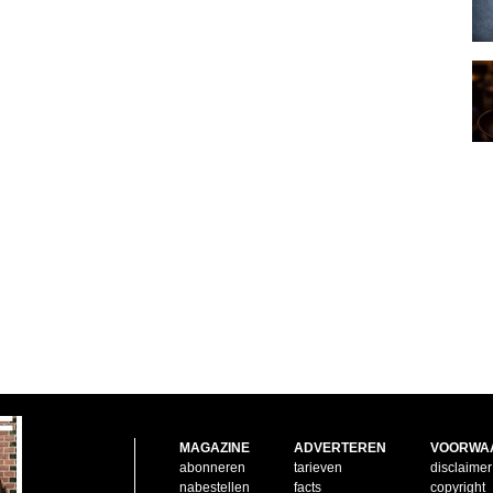
MAGAZINE
ADVERTEREN
VOORWA
abonneren
tarieven
disclaimer
nabestellen
facts
copyright