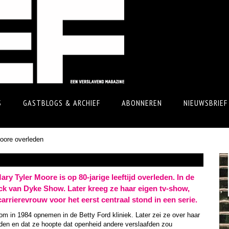
S
GASTBLOGS & ARCHIEF
ABONNEREN
NIEUWSBRIEF
oore overleden
y Tyler Moore is op 80-jarige leeftijd overleden. In de
ick van Dyke Show. Later kreeg ze haar eigen tv-show,
rrierevrouw voor het eerst centraal stond in een serie.
om in 1984 opnemen in de Betty Ford kliniek. Later zei ze over haar
uden en dat ze hoopte dat openheid andere verslaafden zou