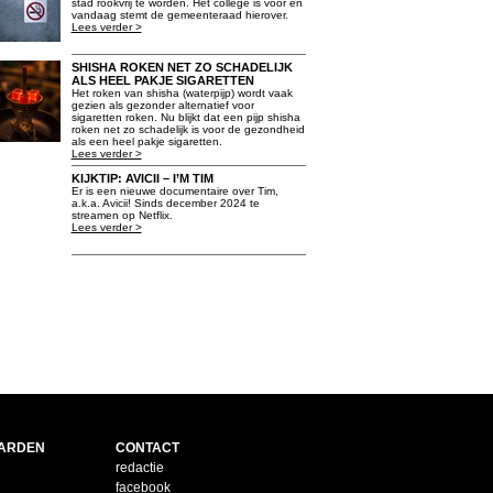
stad rookvrij te worden. Het college is voor en
vandaag stemt de gemeenteraad hierover.
Lees verder >
SHISHA ROKEN NET ZO SCHADELIJK
ALS HEEL PAKJE SIGARETTEN
Het roken van shisha (waterpijp) wordt vaak
gezien als gezonder alternatief voor
sigaretten roken. Nu blijkt dat een pijp shisha
roken net zo schadelijk is voor de gezondheid
als een heel pakje sigaretten.
Lees verder >
KIJKTIP: AVICII – I’M TIM
Er is een nieuwe documentaire over Tim,
a.k.a. Avicii! Sinds december 2024 te
streamen op Netflix.
Lees verder >
ARDEN
CONTACT
redactie
facebook