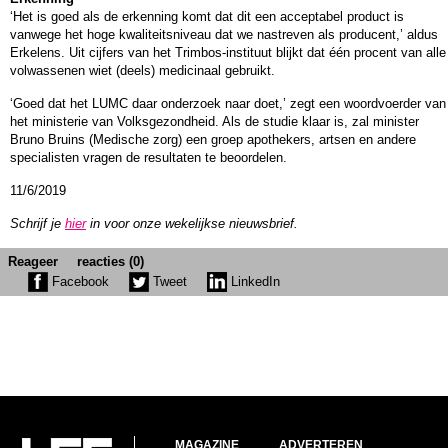
‘Het is goed als de erkenning komt dat dit een acceptabel product is
vanwege het hoge kwaliteitsniveau dat we nastreven als producent,’ aldus
Erkelens. Uit cijfers van het Trimbos-instituut blijkt dat één procent van alle
volwassenen wiet (deels) medicinaal gebruikt.
‘Goed dat het LUMC daar onderzoek naar doet,’ zegt een woordvoerder van
het ministerie van Volksgezondheid. Als de studie klaar is, zal minister
Bruno Bruins (Medische zorg) een groep apothekers, artsen en andere
specialisten vragen de resultaten te beoordelen.
11/6/2019
Schrijf je
hier
in voor onze wekelijkse nieuwsbrief.
Reageer
reacties (0)
Facebook
Tweet
LinkedIn
MAGAZINE
ADVERTEREN