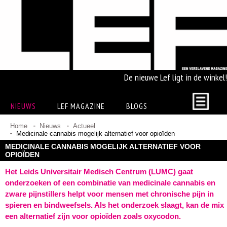
De nieuwe Lef ligt in de winkel!
NIEUWS
LEF MAGAZINE
BLOGS
Home
Nieuws
Actueel
Medicinale cannabis mogelijk alternatief voor opioïden
MEDICINALE CANNABIS MOGELIJK ALTERNATIEF VOOR
OPIOÏDEN
Het Leids Universitair Medisch Centrum (LUMC) gaat
onderzoeken of een combinatie van medicinale cannabis en
zware pijnstillers helpt voor mensen met chronische pijn in
spieren en bindweefsels. Als het onderzoek slaagt, kan de mix
een alternatief zijn voor opioïden zoals oxycodon.