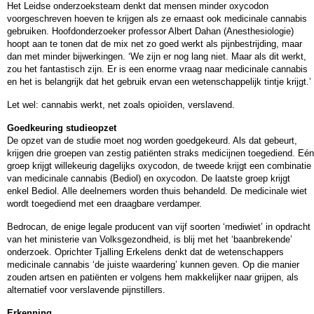
Het Leidse onderzoeksteam denkt dat mensen minder oxycodon
voorgeschreven hoeven te krijgen als ze ernaast ook medicinale cannabis
gebruiken. Hoofdonderzoeker professor Albert Dahan (Anesthesiologie)
hoopt aan te tonen dat de mix net zo goed werkt als pijnbestrijding, maar
dan met minder bijwerkingen. ‘We zijn er nog lang niet. Maar als dit werkt,
zou het fantastisch zijn. Er is een enorme vraag naar medicinale cannabis
en het is belangrijk dat het gebruik ervan een wetenschappelijk tintje krijgt.’
Let wel: cannabis werkt, net zoals opioïden, verslavend.
Goedkeuring studieopzet
De opzet van de studie moet nog worden goedgekeurd. Als dat gebeurt,
krijgen drie groepen van zestig patiënten straks medicijnen toegediend. Eén
groep krijgt willekeurig dagelijks oxycodon, de tweede krijgt een combinatie
van medicinale cannabis (Bediol) en oxycodon. De laatste groep krijgt
enkel Bediol. Alle deelnemers worden thuis behandeld. De medicinale wiet
wordt toegediend met een draagbare verdamper.
Bedrocan, de enige legale producent van vijf soorten ‘mediwiet’ in opdracht
van het ministerie van Volksgezondheid, is blij met het ‘baanbrekende’
onderzoek. Oprichter Tjalling Erkelens denkt dat de wetenschappers
medicinale cannabis ‘de juiste waardering’ kunnen geven. Op die manier
zouden artsen en patiënten er volgens hem makkelijker naar grijpen, als
alternatief voor verslavende pijnstillers.
Erkenning