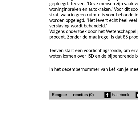
gepleegd. Teeven: ‘Deze mensen zijn vaak ve
woninginbraken en autokraken.’ Voor dit soo
straf, waarin geen ruimte is voor behandel
worden opgelegd. ‘Het levert echt heel veel 
verslaving wordt behandeld.’
Volgens onderzoek door het Wetenschappeli
procent. Zonder de maatregel is dat 85 proc
Teeven start een voorlichtingsronde, om ervo
weten komen over ISD en de bijbehorende b
In het decembernummer van Lef kun je mee
Reageer
reacties (0)
Facebook