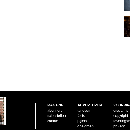
MAGAZINE
ADVERTEREN
VOORWA
abonneren
tarieven
disclaimer
nabestellen
facts
copyright
contact
pijlers
leverings
doelgroep
privacy