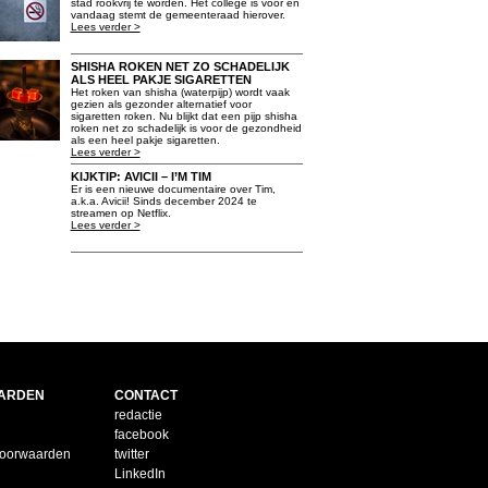
stad rookvrij te worden. Het college is voor en
vandaag stemt de gemeenteraad hierover.
Lees verder >
SHISHA ROKEN NET ZO SCHADELIJK
ALS HEEL PAKJE SIGARETTEN
Het roken van shisha (waterpijp) wordt vaak
gezien als gezonder alternatief voor
sigaretten roken. Nu blijkt dat een pijp shisha
roken net zo schadelijk is voor de gezondheid
als een heel pakje sigaretten.
Lees verder >
KIJKTIP: AVICII – I’M TIM
Er is een nieuwe documentaire over Tim,
a.k.a. Avicii! Sinds december 2024 te
streamen op Netflix.
Lees verder >
ARDEN
CONTACT
redactie
facebook
voorwaarden
twitter
LinkedIn