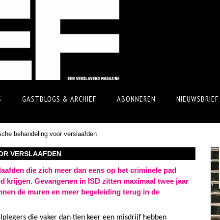
S
GASTBLOGS & ARCHIEF
ABONNEREN
NIEUWSBRIEF
sche behandeling voor verslaafden
OR VERSLAAFDEN
slaafden die zich meer dan eens op het criminele pad
d krijgen. Gevangenen in ISD zitten maximaal twee jaar
innen de muren en meer begeleiding terug in de
legers die vaker dan tien keer een misdrijf hebben