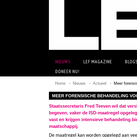
NIEUWS
LEF MAGAZINE
BLOG
DONEER NU!
Home
Nieuws
Actueel
Meer forensi
MEER FORENSISCHE BEHANDELING VO
Staatssecretaris Fred Teeven wil dat ver
begeven, vaker de ISD-maatregel opgeleg
vast en krijgen intensieve behandeling b
maatschappij.
De maatregel kan worden opgelegd aan veelp