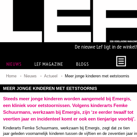
De nieuwe Lef ligt in de winkel!
NIEUWS
LEF MAGAZINE
BLOGS
Home
Nieuws
Actueel
Meer jonge kinderen met eetstoornis
MEER JONGE KINDEREN MET EETSTOORNIS
Steeds meer jonge kinderen worden aangemeld bij Emergis,
een kliniek voor eetstoornissen. Volgens kinderarts Femke
Schuurmans, werkzaam bij Emergis, zijn ‘ze eerder twaalf tot
veertien jaar en incidenteel komt er ook een tienjarige voorbij’.
Kinderarts Femke Schuurmans, werkzaam bij Emergis, zegt dat ze tien
jaar geleden voornamelijk kinderen tussen de vijftien en de zeventien jaar in